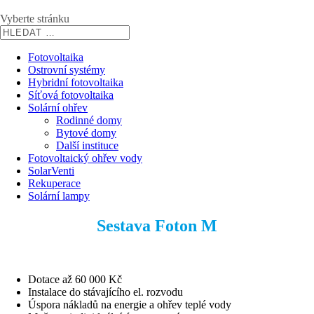
Vyberte stránku
Fotovoltaika
Ostrovní systémy
Hybridní fotovoltaika
Síťová fotovoltaika
Solární ohřev
Rodinné domy
Bytové domy
Další instituce
Fotovoltaický ohřev vody
SolarVenti
Rekuperace
Solární lampy
Sestava Foton M
Dotace až 60 000 Kč
Instalace do stávajícího el. rozvodu
Úspora nákladů na energie a ohřev teplé vody