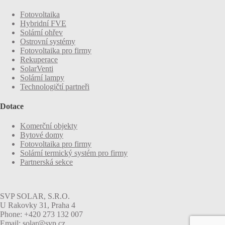
Fotovoltaika
Hybridní FVE
Solární ohřev
Ostrovní systémy
Fotovoltaika pro firmy
Rekuperace
SolarVenti
Solární lampy
Technologičtí partneři
Dotace
Komerční objekty
Bytové domy
Fotovoltaika pro firmy
Solární termický systém pro firmy
Partnerská sekce
SVP SOLAR, S.R.O.
U Rakovky 31, Praha 4
Phone: +420 273 132 007
Email: solar@svp.cz