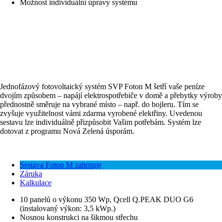
Možnost individuální úpravy systému
Jednofázový fotovoltaický systém SVP Foton M šetří vaše peníze
dvojím způsobem – napájí elektrospotřebiče v domě a přebytky výroby
přednostně směruje na vybrané místo – např. do bojleru. Tím se
zvyšuje využitelnost vámi zdarma vyrobené elektřiny. Uvedenou
sestavu lze individuálně přizpůsobit Vašim potřebám. Systém lze
dotovat z programu Nová Zelená úsporám.
Sestava Foton M zahrnuje
Záruka
Kalkulace
10 panelů o výkonu 350 Wp, Qcell Q.PEAK DUO G6
(instalovaný výkon: 3,5 kWp.)
Nosnou konstrukci na šikmou střechu