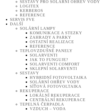
SESTAVY PRO SOLÁRNÍ OHŘEV VODY
LOGITEX
KERBEROS
REFERENCE
SERVIS FVE
DALŠÍ
SOLÁRNÍ LAMPY
KOMUNIKACE A STEZKY
ZAHRADY A PARKY
OSTATNÍ REALIZACE
REFERENCE
TEPLOVZDUŠNÉ PANELY
SOLARVENTI
JAK TO FUNGUJE?
SOLARVENTI COMFORT
SKLEPNÍ SOLARVENTI
SESTAVY
HYBRIDNÍ FOTOVOLTAIKA
SOLÁRNÍ OHŘEV VODY
SÍŤOVÁ FOTOVOLTAIKA
REKUPERACE
LOKÁLNÍ REKUPERACE
CENTRÁLNÍ REKUPERACE
TEPELNÁ ČERPADLA
VZDUCH – VODA