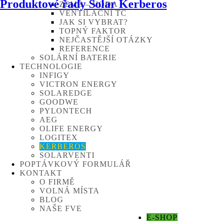
Produktové řady Solar Kerberos
ZEMĚ – VODA
VENTILAČNÍ TČ
JAK SI VYBRAT?
TOPNÝ FAKTOR
NEJČASTĚJŠÍ OTÁZKY
REFERENCE
SOLÁRNÍ BATERIE
TECHNOLOGIE
INFIGY
VICTRON ENERGY
SOLAREDGE
GOODWE
PYLONTECH
AEG
OLIFE ENERGY
LOGITEX
KERBEROS
SOLARVENTI
POPTÁVKOVÝ FORMULÁŘ
KONTAKT
O FIRMĚ
VOLNÁ MÍSTA
BLOG
NAŠE FVE
E-SHOP