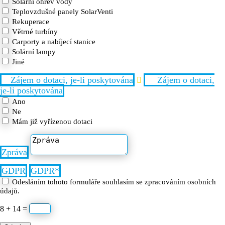
Solární ohřev vody
Teplovzdušné panely SolarVenti
Rekuperace
Větrné turbíny
Carporty a nabíjecí stanice
Solární lampy
Jiné
Zájem o dotaci, je-li poskytována
Zájem o dotaci,
je-li poskytována
Ano
Ne
Mám již vyřízenou dotaci
Zpráva
GDPR
GDPR
Odesláním tohoto formuláře souhlasím se zpracováním osobních
údajů.
8 + 14
=