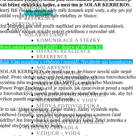
VODY
váš běžný elektrický bojler, a mezi tím je SOLAR KERBEROS
,
LOGITEX
který řídí vše tak, abyste vždy měli dostatek teplé vody, a aby pro její
KERBEROS
ohřátí využil v co největší míře elektřiny ze Slunce.
REFERENCE
SERVIS FVE
Její přebytky pak umí použít například pro dobíjení akumulátorů,
DALŠÍ
nedostatky naopak dokáže pokrýt elektřinou z rozvodné sítě.
SOLÁRNÍ LAMPY
KOMUNIKACE A STEZKY
ZAHRADY A PARKY
Nová zelená úsporám LIGHT - dotace až 90 tisíc Kč!
OSTATNÍ REALIZACE
REFERENCE
Rádi Vám poradíme s výběrem i montáží. Neváhejte nás kontaktovat.
TEPLOVZDUŠNÉ PANELY
SOLARVENTI
SOLAR KERBEROS ale myslí i na to, že Slunce nesvítí stále stejně
JAK TO FUNGUJE?
silně. Proto sleduje takzvaný bod maximálního výkonu fotovoltaického
SOLARVENTI COMFORT
systému (této technologii se říká MPPT, z anglického Maximum
SKLEPNÍ SOLARVENTI
Power Point Tracking), což je způsob, jak zpracovávat proud a napětí
SESTAVY
z fotovoltaických panelů podle intenzity slunečního svitu tak, aby byl
HYBRIDNÍ FOTOVOLTAIKA
výkon panelů neustále maximalizován.
SOLÁRNÍ OHŘEV VODY
SÍŤOVÁ FOTOVOLTAIKA
Je to tak: žádné kolektory, žádné trubky, žádný výměník tepla,
REKUPERACE
oběhová čerpadla, speciální teplonosná kapalina a nutnost časté
LOKÁLNÍ REKUPERACE
údržby! Jen fotovoltaický panel, elektrický kabel, řídicí jednotka a
CENTRÁLNÍ REKUPERACE
úplně obyčejný elektrický bojler.
TEPELNÁ ČERPADLA
VZDUCH – VODA