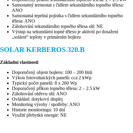
Samostatný termostat s čidlem sekundárního topného tělesa:
ANO
Samostatná tepelná pojistka s čidlem sekundárního topného
tělesa: ANO
Zálohování sekundárního topného tělesa sítí: NE
Výstup na sekundární topné těleso je aktivní po dosažení
„solární“ teploty v primárním bojleru
SOLAR KERBEROS 320.B
Základní vlastnosti
Doporučený objem bojleru: 100 – 200 litrů
Výkon fotovoltaických panelů: cca 2 kWp
Typický počet panelů: 8 x 260 Wp
Doporučený příkon topného tělesa: 2 – 2.5 kW
Zálohování ohřevu sítí: ANO
Ovládání: dotykový displej
Monitoring výroby / spotřeby: ANO
Historie monitoringu: 10 dní
Využití přebytků energie: NE