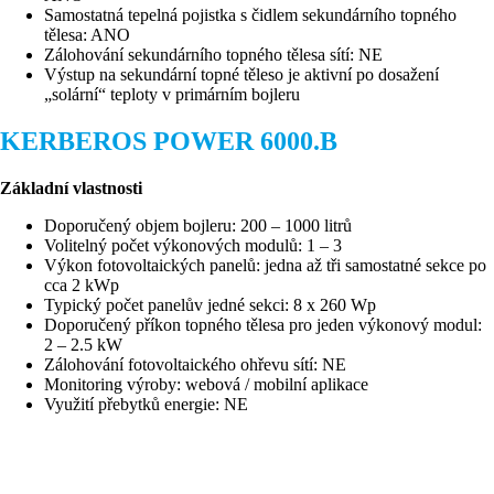
Samostatná tepelná pojistka s čidlem sekundárního topného
tělesa: ANO
Zálohování sekundárního topného tělesa sítí: NE
Výstup na sekundární topné těleso je aktivní po dosažení
„solární“ teploty v primárním bojleru
KERBEROS POWER 6000.B
Základní vlastnosti
Doporučený objem bojleru: 200 – 1000 litrů
Volitelný počet výkonových modulů: 1 – 3
Výkon fotovoltaických panelů: jedna až tři samostatné sekce po
cca 2 kWp
Typický počet panelův jedné sekci: 8 x 260 Wp
Doporučený příkon topného tělesa pro jeden výkonový modul:
2 – 2.5 kW
Zálohování fotovoltaického ohřevu sítí: NE
Monitoring výroby: webová / mobilní aplikace
Využití přebytků energie: NE