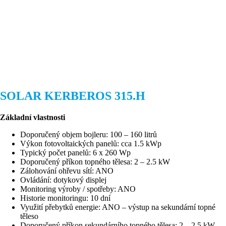
SOLAR KERBEROS 315.H
Základní vlastnosti
Doporučený objem bojleru: 100 – 160 litrů
Výkon fotovoltaických panelů: cca 1.5 kWp
Typický počet panelů: 6 x 260 Wp
Doporučený příkon topného tělesa: 2 – 2.5 kW
Zálohování ohřevu sítí: ANO
Ovládání: dotykový displej
Monitoring výroby / spotřeby: ANO
Historie monitoringu: 10 dní
Využití přebytků energie: ANO – výstup na sekundární topné
těleso
Doporučený příkon sekundárního topného tělesa: 2 – 2.5 kW