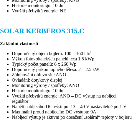
Monitoring výroby / spotřeby: ANO
Historie monitoringu: 10 dní
Využití přebytků energie: NE
SOLAR KERBEROS 315.C
Základní vlastnosti
Doporučený objem bojleru: 100 – 160 litrů
Výkon fotovoltaických panelů: cca 1.5 kWp
Typický počet panelů: 6 x 260 Wp
Doporučený příkon topného tělesa: 2 – 2.5 kW
Zálohování ohřevu sítí: ANO
Ovládání: dotykový displej
Monitoring výroby / spotřeby: ANO
Historie monitoringu: 10 dní
Využití přebytků energie: ANO – DC výstup na nabíjecí
regulátor
Napětí nabíjecího DC výstupu: 13 – 40 V nastavitelné po 1 V
Maximální proud nabíjecího DC výstupu: 9A
Nabíjecí výstup je aktivní po dosažení „solární“ teploty v bojleru