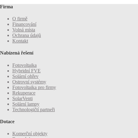
Firma
O firmě
Financování
Volná místa
Ochrana údajů
Kontakt
Nabízená řešení
Fotovoltaika
Hybridní FVE
Solární ohřev
Ostrovní systémy
Fotovoltaika pro firmy
Rekuperace
SolarVenti
Solární lampy
Technologičtí partneři
Dotace
Komerční objekty