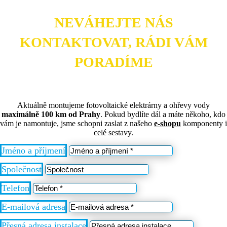
NEVÁHEJTE NÁS
KONTAKTOVAT, RÁDI VÁM
PORADÍME
Aktuálně montujeme fotovoltaické elektrárny a ohřevy vody
maximálně
100 km od Prahy
. Pokud bydlíte dál a máte někoho, kdo
vám je namontuje, jsme schopni zaslat z našeho
e-shopu
komponenty i
celé sestavy.
Jméno a příjmení
Společnost
Telefon
E-mailová adresa
Přesná adresa instalace