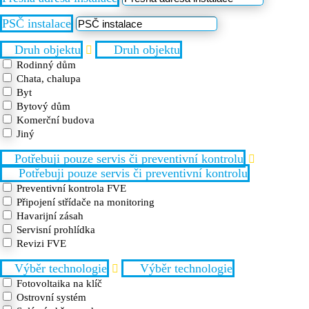
PSČ instalace
Druh objektu
Druh objektu
Rodinný dům
Chata, chalupa
Byt
Bytový dům
Komerční budova
Jiný
Potřebuji pouze servis či preventivní kontrolu
Potřebuji pouze servis či preventivní kontrolu
Preventivní kontrola FVE
Připojení střídače na monitoring
Havarijní zásah
Servisní prohlídka
Revizi FVE
Výběr technologie
Výběr technologie
Fotovoltaika na klíč
Ostrovní systém