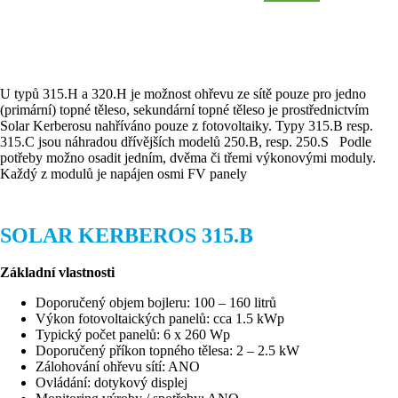
U typů 315.H a 320.H je možnost ohřevu ze sítě pouze pro jedno
(primární) topné těleso, sekundární topné těleso je prostřednictvím
Solar Kerberosu nahříváno pouze z fotovoltaiky. Typy 315.B resp.
315.C jsou náhradou dřívějších modelů 250.B, resp. 250.S Podle
potřeby možno osadit jedním, dvěma či třemi výkonovými moduly.
Každý z modulů je napájen osmi FV panely
SOLAR KERBEROS 315.B
Základní vlastnosti
Doporučený objem bojleru: 100 – 160 litrů
Výkon fotovoltaických panelů: cca 1.5 kWp
Typický počet panelů: 6 x 260 Wp
Doporučený příkon topného tělesa: 2 – 2.5 kW
Zálohování ohřevu sítí: ANO
Ovládání: dotykový displej