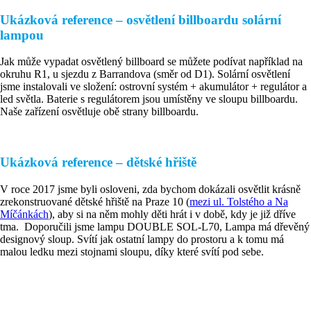
Ukázková reference – osvětlení billboardu solární
lampou
Jak může vypadat osvětlený billboard se můžete podívat například na
okruhu R1, u sjezdu z Barrandova (směr od D1). Solární osvětlení
jsme instalovali ve složení: ostrovní systém + akumulátor + regulátor a
led světla. Baterie s regulátorem jsou umístěny ve sloupu billboardu.
Naše zařízení osvětluje obě strany billboardu.
Ukázková reference – dětské hřiště
V roce 2017 jsme byli osloveni, zda bychom dokázali osvětlit krásně
zrekonstruované dětské hřiště na Praze 10 (
mezi ul. Tolstého a Na
Míčánkách
), aby si na něm mohly děti hrát i v době, kdy je již dříve
tma. Doporučili jsme lampu DOUBLE SOL-L70, Lampa má dřevěný
designový sloup. Svítí jak ostatní lampy do prostoru a k tomu má
malou ledku mezi stojnami sloupu, díky které svítí pod sebe.