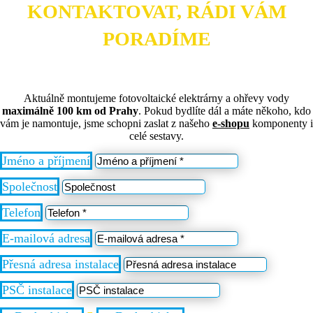
KONTAKTOVAT, RÁDI VÁM
PORADÍME
Aktuálně montujeme fotovoltaické elektrárny a ohřevy vody
maximálně
100 km od Prahy
. Pokud bydlíte dál a máte někoho, kdo
vám je namontuje, jsme schopni zaslat z našeho
e-shopu
komponenty i
celé sestavy.
Jméno a příjmení
Společnost
Telefon
E-mailová adresa
Přesná adresa instalace
PSČ instalace