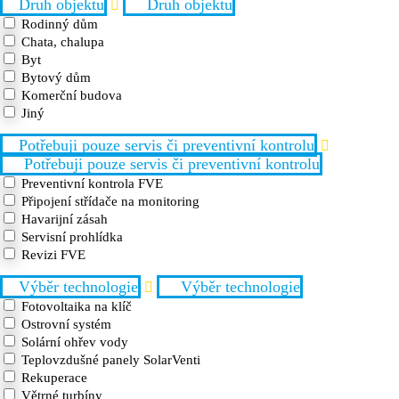
Druh objektu
Druh objektu
Rodinný dům
Chata, chalupa
Byt
Bytový dům
Komerční budova
Jiný
Potřebuji pouze servis či preventivní kontrolu
Potřebuji pouze servis či preventivní kontrolu
Preventivní kontrola FVE
Připojení střídače na monitoring
Havarijní zásah
Servisní prohlídka
Revizi FVE
Výběr technologie
Výběr technologie
Fotovoltaika na klíč
Ostrovní systém
Solární ohřev vody
Teplovzdušné panely SolarVenti
Rekuperace
Větrné turbíny