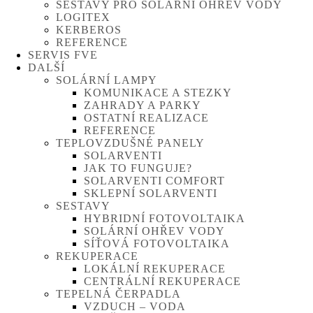
SESTAVY PRO SOLÁRNÍ OHŘEV VODY
LOGITEX
KERBEROS
REFERENCE
SERVIS FVE
DALŠÍ
SOLÁRNÍ LAMPY
KOMUNIKACE A STEZKY
ZAHRADY A PARKY
OSTATNÍ REALIZACE
REFERENCE
TEPLOVZDUŠNÉ PANELY
SOLARVENTI
JAK TO FUNGUJE?
SOLARVENTI COMFORT
SKLEPNÍ SOLARVENTI
SESTAVY
HYBRIDNÍ FOTOVOLTAIKA
SOLÁRNÍ OHŘEV VODY
SÍŤOVÁ FOTOVOLTAIKA
REKUPERACE
LOKÁLNÍ REKUPERACE
CENTRÁLNÍ REKUPERACE
TEPELNÁ ČERPADLA
VZDUCH – VODA