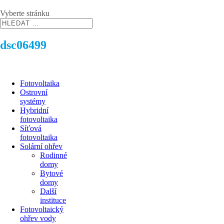
Vyberte stránku
dsc06499
Fotovoltaika
Ostrovní
systémy
Hybridní
fotovoltaika
Síťová
fotovoltaika
Solární ohřev
Rodinné
domy
Bytové
domy
Další
instituce
Fotovoltaický
ohřev vody