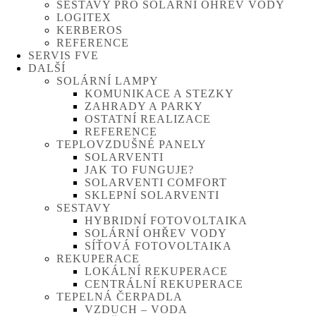
SESTAVY PRO SOLÁRNÍ OHŘEV VODY
LOGITEX
KERBEROS
REFERENCE
SERVIS FVE
DALŠÍ
SOLÁRNÍ LAMPY
KOMUNIKACE A STEZKY
ZAHRADY A PARKY
OSTATNÍ REALIZACE
REFERENCE
TEPLOVZDUŠNÉ PANELY
SOLARVENTI
JAK TO FUNGUJE?
SOLARVENTI COMFORT
SKLEPNÍ SOLARVENTI
SESTAVY
HYBRIDNÍ FOTOVOLTAIKA
SOLÁRNÍ OHŘEV VODY
SÍŤOVÁ FOTOVOLTAIKA
REKUPERACE
LOKÁLNÍ REKUPERACE
CENTRÁLNÍ REKUPERACE
TEPELNÁ ČERPADLA
VZDUCH – VODA