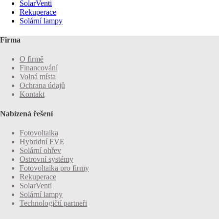
SolarVenti
Rekuperace
Solární lampy
Firma
O firmě
Financování
Volná místa
Ochrana údajů
Kontakt
Nabízená řešení
Fotovoltaika
Hybridní FVE
Solární ohřev
Ostrovní systémy
Fotovoltaika pro firmy
Rekuperace
SolarVenti
Solární lampy
Technologičtí partneři