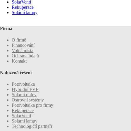
SolarVenti
Rekuperace
Solární lampy
Firma
O firmě
Financování
Volná místa
Ochrana údajů
Kontakt
Nabízená řešení
Fotovoltaika
Hybridní FVE
Solární ohřev
Ostrovní systémy
Fotovoltaika pro firmy
Rekuperace
SolarVenti
Solární lampy
Technologičtí partneři