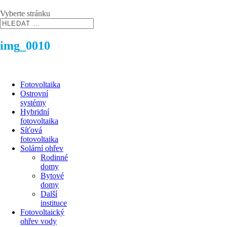
Vyberte stránku
img_0010
Fotovoltaika
Ostrovní
systémy
Hybridní
fotovoltaika
Síťová
fotovoltaika
Solární ohřev
Rodinné
domy
Bytové
domy
Další
instituce
Fotovoltaický
ohřev vody