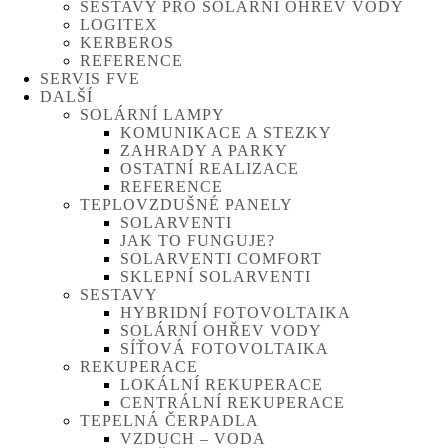
SESTAVY PRO SOLÁRNÍ OHŘEV VODY
LOGITEX
KERBEROS
REFERENCE
SERVIS FVE
DALŠÍ
SOLÁRNÍ LAMPY
KOMUNIKACE A STEZKY
ZAHRADY A PARKY
OSTATNÍ REALIZACE
REFERENCE
TEPLOVZDUŠNÉ PANELY
SOLARVENTI
JAK TO FUNGUJE?
SOLARVENTI COMFORT
SKLEPNÍ SOLARVENTI
SESTAVY
HYBRIDNÍ FOTOVOLTAIKA
SOLÁRNÍ OHŘEV VODY
SÍŤOVÁ FOTOVOLTAIKA
REKUPERACE
LOKÁLNÍ REKUPERACE
CENTRÁLNÍ REKUPERACE
TEPELNÁ ČERPADLA
VZDUCH – VODA