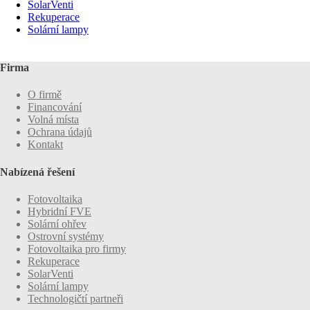
SolarVenti
Rekuperace
Solární lampy
Firma
O firmě
Financování
Volná místa
Ochrana údajů
Kontakt
Nabízená řešení
Fotovoltaika
Hybridní FVE
Solární ohřev
Ostrovní systémy
Fotovoltaika pro firmy
Rekuperace
SolarVenti
Solární lampy
Technologičtí partneři