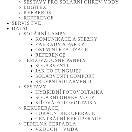
SESTAVY PRO SOLÁRNÍ OHŘEV VODY
LOGITEX
KERBEROS
REFERENCE
SERVIS FVE
DALŠÍ
SOLÁRNÍ LAMPY
KOMUNIKACE A STEZKY
ZAHRADY A PARKY
OSTATNÍ REALIZACE
REFERENCE
TEPLOVZDUŠNÉ PANELY
SOLARVENTI
JAK TO FUNGUJE?
SOLARVENTI COMFORT
SKLEPNÍ SOLARVENTI
SESTAVY
HYBRIDNÍ FOTOVOLTAIKA
SOLÁRNÍ OHŘEV VODY
SÍŤOVÁ FOTOVOLTAIKA
REKUPERACE
LOKÁLNÍ REKUPERACE
CENTRÁLNÍ REKUPERACE
TEPELNÁ ČERPADLA
VZDUCH – VODA