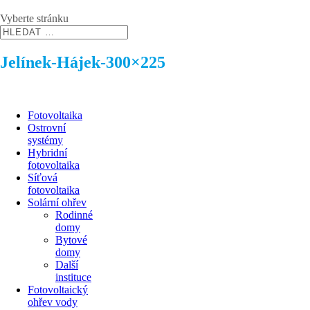
Vyberte stránku
Jelínek-Hájek-300×225
Fotovoltaika
Ostrovní
systémy
Hybridní
fotovoltaika
Síťová
fotovoltaika
Solární ohřev
Rodinné
domy
Bytové
domy
Další
instituce
Fotovoltaický
ohřev vody