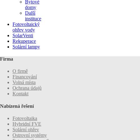
Bytové
domy
Další
instituce
Fotovoltaický
ohřev vody
SolarVenti
Rekuperace
Solární lampy
Firma
O firmě
Financování
Volná místa
Ochrana údajů
Kontakt
Nabízená řešení
Fotovoltaika
Hybridní FVE
Solární ohřev
Ostrovní systémy