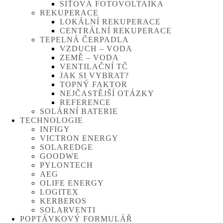
SÍŤOVÁ FOTOVOLTAIKA
REKUPERACE
LOKÁLNÍ REKUPERACE
CENTRÁLNÍ REKUPERACE
TEPELNÁ ČERPADLA
VZDUCH – VODA
ZEMĚ – VODA
VENTILAČNÍ TČ
JAK SI VYBRAT?
TOPNÝ FAKTOR
NEJČASTĚJŠÍ OTÁZKY
REFERENCE
SOLÁRNÍ BATERIE
TECHNOLOGIE
INFIGY
VICTRON ENERGY
SOLAREDGE
GOODWE
PYLONTECH
AEG
OLIFE ENERGY
LOGITEX
KERBEROS
SOLARVENTI
POPTÁVKOVÝ FORMULÁŘ