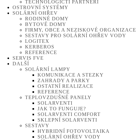
TECHNOLOGIČTÍ PARTNEŘI
OSTROVNÍ SYSTÉMY
SOLÁRNÍ OHŘEV
RODINNÉ DOMY
BYTOVÉ DOMY
FIRMY, OBCE A NEZISKOVÉ ORGANIZACE
SESTAVY PRO SOLÁRNÍ OHŘEV VODY
LOGITEX
KERBEROS
REFERENCE
SERVIS FVE
DALŠÍ
SOLÁRNÍ LAMPY
KOMUNIKACE A STEZKY
ZAHRADY A PARKY
OSTATNÍ REALIZACE
REFERENCE
TEPLOVZDUŠNÉ PANELY
SOLARVENTI
JAK TO FUNGUJE?
SOLARVENTI COMFORT
SKLEPNÍ SOLARVENTI
SESTAVY
HYBRIDNÍ FOTOVOLTAIKA
SOLÁRNÍ OHŘEV VODY