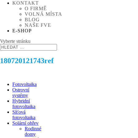
KONTAKT
O FIRMĚ
VOLNÁ MÍSTA
BLOG
NAŠE FVE
E-SHOP
Vyberte stránku
180720121743ref
Fotovoltaika
Ostrovní
systémy
Hybridní
fotovoltaika
Síťová
fotovoltaika
Solární ohřev
Rodinné
domy