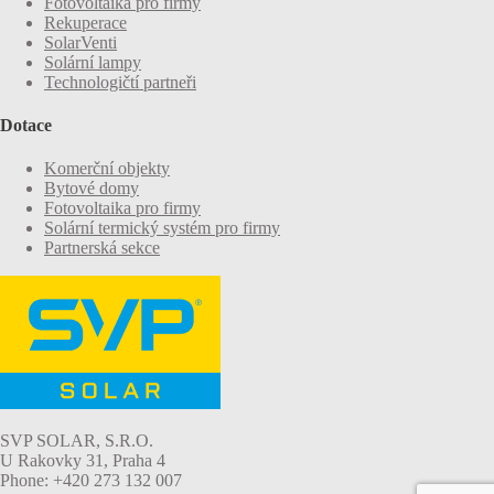
Fotovoltaika pro firmy
Rekuperace
SolarVenti
Solární lampy
Technologičtí partneři
Dotace
Komerční objekty
Bytové domy
Fotovoltaika pro firmy
Solární termický systém pro firmy
Partnerská sekce
SVP SOLAR, S.R.O.
U Rakovky 31, Praha 4
Phone: +420 273 132 007