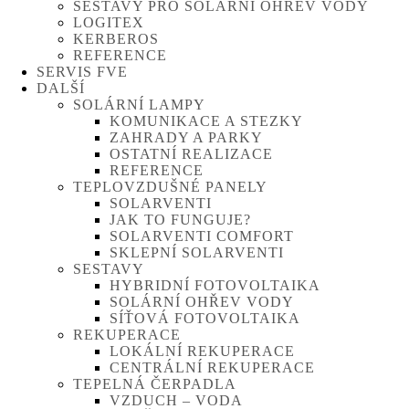
SESTAVY PRO SOLÁRNÍ OHŘEV VODY
LOGITEX
KERBEROS
REFERENCE
SERVIS FVE
DALŠÍ
SOLÁRNÍ LAMPY
KOMUNIKACE A STEZKY
ZAHRADY A PARKY
OSTATNÍ REALIZACE
REFERENCE
TEPLOVZDUŠNÉ PANELY
SOLARVENTI
JAK TO FUNGUJE?
SOLARVENTI COMFORT
SKLEPNÍ SOLARVENTI
SESTAVY
HYBRIDNÍ FOTOVOLTAIKA
SOLÁRNÍ OHŘEV VODY
SÍŤOVÁ FOTOVOLTAIKA
REKUPERACE
LOKÁLNÍ REKUPERACE
CENTRÁLNÍ REKUPERACE
TEPELNÁ ČERPADLA
VZDUCH – VODA