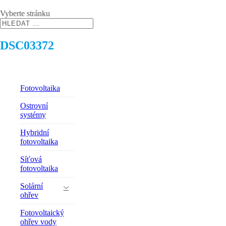
Vyberte stránku
DSC03372
Fotovoltaika
Ostrovní
systémy
Hybridní
fotovoltaika
Síťová
fotovoltaika
Solární
ohřev
Fotovoltaický
ohřev vody