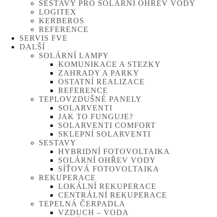
SESTAVY PRO SOLÁRNÍ OHŘEV VODY
LOGITEX
KERBEROS
REFERENCE
SERVIS FVE
DALŠÍ
SOLÁRNÍ LAMPY
KOMUNIKACE A STEZKY
ZAHRADY A PARKY
OSTATNÍ REALIZACE
REFERENCE
TEPLOVZDUŠNÉ PANELY
SOLARVENTI
JAK TO FUNGUJE?
SOLARVENTI COMFORT
SKLEPNÍ SOLARVENTI
SESTAVY
HYBRIDNÍ FOTOVOLTAIKA
SOLÁRNÍ OHŘEV VODY
SÍŤOVÁ FOTOVOLTAIKA
REKUPERACE
LOKÁLNÍ REKUPERACE
CENTRÁLNÍ REKUPERACE
TEPELNÁ ČERPADLA
VZDUCH – VODA