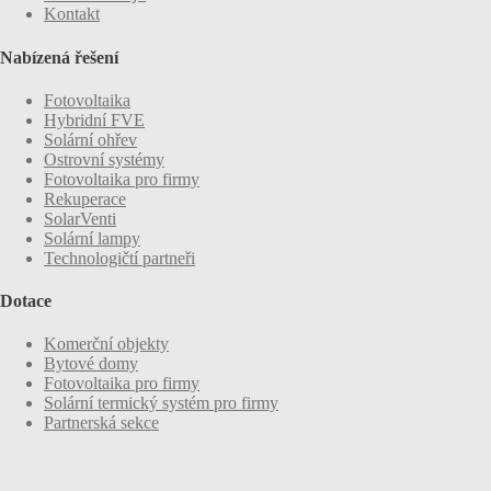
Kontakt
Nabízená řešení
Fotovoltaika
Hybridní FVE
Solární ohřev
Ostrovní systémy
Fotovoltaika pro firmy
Rekuperace
SolarVenti
Solární lampy
Technologičtí partneři
Dotace
Komerční objekty
Bytové domy
Fotovoltaika pro firmy
Solární termický systém pro firmy
Partnerská sekce