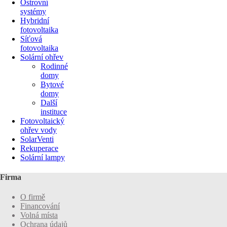
Ostrovní
systémy
Hybridní
fotovoltaika
Síťová
fotovoltaika
Solární ohřev
Rodinné
domy
Bytové
domy
Další
instituce
Fotovoltaický
ohřev vody
SolarVenti
Rekuperace
Solární lampy
Firma
O firmě
Financování
Volná místa
Ochrana údajů