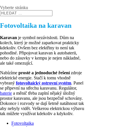
Vyberte stránku
Fotovoltaika na karavan
Karavan
je symbol nezávislosti. Dům na
kolech, který je možné zaparkovat prakticky
kdekoliv. Ovšem bez elektřiny to není tak
pohodlné. Připojovat karavan k autobaterii,
nebo do zásuvky v kempu je nejen nákladné,
ale také omezující.
Nabízíme
prosté a jednoduché řešení
zdroje
elektrické energie. Stačí k tomu vhodně
vybraný
fotovoltaický ostrovní systém
. Panel
se připevní na střechu karavanu. Regulátor,
baterie
a měnič třeba zaplní nějaký úložný
prostor karavanu, ale jsou bezpečně schovány.
Dokonce i rozvody se dají šetrně natáhnout tak
aby nebyly vidět. Veškerou elektrickou výbavu
tak můžete využívat kdekoliv a kdykoliv.
Fotovoltaika