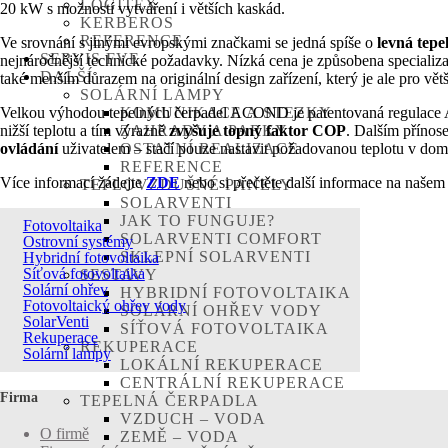
LOGITEX
20 kW s možností vytváření i větších kaskád.
KERBEROS
REFERENCE
Ve srovnání s jinými evropskými značkami se jedná spíše o
levná tepe
SERVIS FVE
nejnáročnější technické požadavky. Nízká cena je způsobena specializ
DALŠÍ
také menším důrazem na originální design zařízení, který je ale pro vě
SOLÁRNÍ LAMPY
Velkou výhodou tepelných čerpadel ACOND je patentovaná regulace A
KOMUNIKACE A STEZKY
nižší teplotu a tím výrazně
zvyšuje topný faktor COP
. Dalším příno
ZAHRADY A PARKY
ovládání
uživatelem – stačí pouze nastavit požadovanou teplotu v domě 
OSTATNÍ REALIZACE
REFERENCE
Více informací žádejte
ZDE
nebo si přečtěte další informace na naše
TEPLOVZDUŠNÉ PANELY
SOLARVENTI
JAK TO FUNGUJE?
Fotovoltaika
SOLARVENTI COMFORT
Ostrovní systémy
SKLEPNÍ SOLARVENTI
Hybridní fotovoltaika
Síťová fotovoltaika
SESTAVY
Solární ohřev
HYBRIDNÍ FOTOVOLTAIKA
Fotovoltaický ohřev vody
SOLÁRNÍ OHŘEV VODY
SolarVenti
SÍŤOVÁ FOTOVOLTAIKA
Rekuperace
REKUPERACE
Solární lampy
LOKÁLNÍ REKUPERACE
CENTRÁLNÍ REKUPERACE
Firma
TEPELNÁ ČERPADLA
VZDUCH – VODA
O firmě
ZEMĚ – VODA