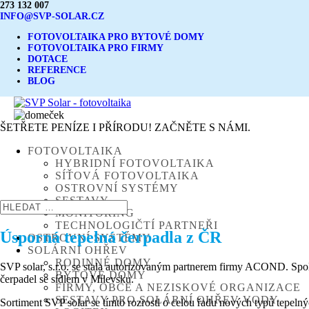
273 132 007
INFO@SVP-SOLAR.CZ
FOTOVOLTAIKA PRO BYTOVÉ DOMY
FOTOVOLTAIKA PRO FIRMY
DOTACE
REFERENCE
BLOG
ŠETŘETE PENÍZE I PŘÍRODU! ZAČNĚTE S NÁMI.
FOTOVOLTAIKA
HYBRIDNÍ FOTOVOLTAIKA
SÍŤOVÁ FOTOVOLTAIKA
OSTROVNÍ SYSTÉMY
SESTAVY
MONITORING
TECHNOLOGIČTÍ PARTNEŘI
Úsporná tepelná čerpadla z ČR
OSTROVNÍ SYSTÉMY
SOLÁRNÍ OHŘEV
RODINNÉ DOMY
SVP solar, s.r.o. se stala autorizovaným partnerem firmy ACOND. S
BYTOVÉ DOMY
čerpadel se sídlem v Milevsku.
FIRMY, OBCE A NEZISKOVÉ ORGANIZACE
SESTAVY PRO SOLÁRNÍ OHŘEV VODY
Sortiment SVP solar se tímto rozrostl o celou řadu nových typů tepel