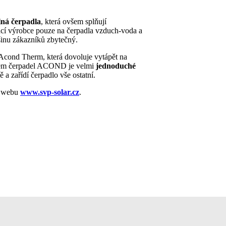
lná čerpadla
, která ovšem splňují
ací výrobce pouze na čerpadla vzduch-voda a
tšinu zákazníků zbytečný.
cond Therm, která dovoluje vytápět na
sem čerpadel ACOND je velmi
jednoduché
a zařídí čerpadlo vše ostatní.
m webu
www.svp-solar.cz
.