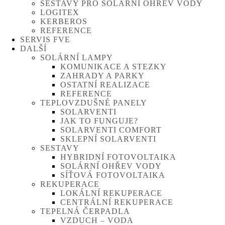
SESTAVY PRO SOLÁRNÍ OHŘEV VODY
LOGITEX
KERBEROS
REFERENCE
SERVIS FVE
DALŠÍ
SOLÁRNÍ LAMPY
KOMUNIKACE A STEZKY
ZAHRADY A PARKY
OSTATNÍ REALIZACE
REFERENCE
TEPLOVZDUŠNÉ PANELY
SOLARVENTI
JAK TO FUNGUJE?
SOLARVENTI COMFORT
SKLEPNÍ SOLARVENTI
SESTAVY
HYBRIDNÍ FOTOVOLTAIKA
SOLÁRNÍ OHŘEV VODY
SÍŤOVÁ FOTOVOLTAIKA
REKUPERACE
LOKÁLNÍ REKUPERACE
CENTRÁLNÍ REKUPERACE
TEPELNÁ ČERPADLA
VZDUCH – VODA