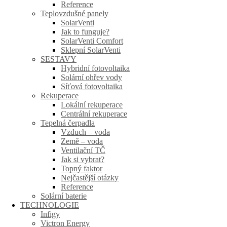
Reference
Teplovzdušné panely
SolarVenti
Jak to funguje?
SolarVenti Comfort
Sklepní SolarVenti
SESTAVY
Hybridní fotovoltaika
Solární ohřev vody
Síťová fotovoltaika
Rekuperace
Lokální rekuperace
Centrální rekuperace
Tepelná čerpadla
Vzduch – voda
Země – voda
Ventilační TČ
Jak si vybrat?
Topný faktor
Nejčastější otázky
Reference
Solární baterie
TECHNOLOGIE
Infigy
Victron Energy