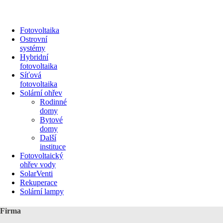
Fotovoltaika
Ostrovní
systémy
Hybridní
fotovoltaika
Síťová
fotovoltaika
Solární ohřev
Rodinné
domy
Bytové
domy
Další
instituce
Fotovoltaický
ohřev vody
SolarVenti
Rekuperace
Solární lampy
Firma