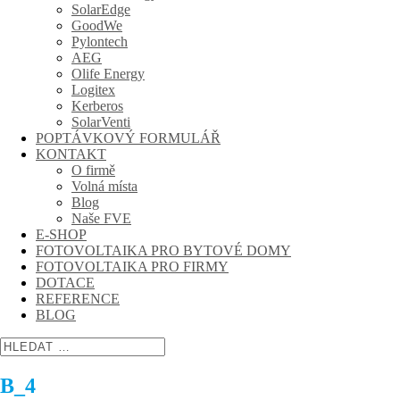
SolarEdge
GoodWe
Pylontech
AEG
Olife Energy
Logitex
Kerberos
SolarVenti
POPTÁVKOVÝ FORMULÁŘ
KONTAKT
O firmě
Volná místa
Blog
Naše FVE
E-SHOP
FOTOVOLTAIKA PRO BYTOVÉ DOMY
FOTOVOLTAIKA PRO FIRMY
DOTACE
REFERENCE
BLOG
B_4