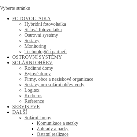
Vyberte stránku
FOTOVOLTAIKA
Hybridní fotovoltaika
Síťová fotovoltaika
Ostrovní systémy
Sestavy
Monitoring
Technologičtí partneři
OSTROVNÍ SYSTÉMY
SOLÁRNÍ OHŘEV
Rodinné domy
Bytové domy
Firmy, obce a neziskové organizace
Sestavy pro solární ohřev vody
Logitex
Kerberos
Reference
SERVIS FVE
DALŠÍ
Solární lampy
Komunikace a stezky
Zahrady a parky
Ostatní realizace