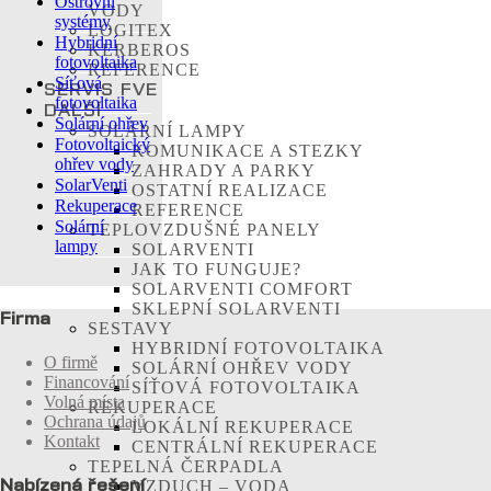
Ostrovní
VODY
systémy
LOGITEX
Hybridní
KERBEROS
fotovoltaika
REFERENCE
Síťová
SERVIS FVE
fotovoltaika
DALŠÍ
Solární ohřev
SOLÁRNÍ LAMPY
Fotovoltaický
KOMUNIKACE A STEZKY
ohřev vody
ZAHRADY A PARKY
SolarVenti
OSTATNÍ REALIZACE
Rekuperace
REFERENCE
Solární
TEPLOVZDUŠNÉ PANELY
lampy
SOLARVENTI
JAK TO FUNGUJE?
SOLARVENTI COMFORT
SKLEPNÍ SOLARVENTI
Firma
SESTAVY
HYBRIDNÍ FOTOVOLTAIKA
O firmě
SOLÁRNÍ OHŘEV VODY
Financování
SÍŤOVÁ FOTOVOLTAIKA
Volná místa
REKUPERACE
Ochrana údajů
LOKÁLNÍ REKUPERACE
Kontakt
CENTRÁLNÍ REKUPERACE
TEPELNÁ ČERPADLA
Nabízená řešení
VZDUCH – VODA