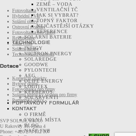
ZEMĚ – VODA
VENTILAČNÍ TČ
Fotovoltaika
JAK SI VYBRAT?
Hybridní FVE
TOPNÝ FAKTOR
Solární ohřev
NEJČASTĚJŠÍ OTÁZKY
Ostrovní systémy
REFERENCE
Fotovoltaika pro firmy
SOLÁRNÍ BATERIE
Rekuperace
TECHNOLOGIE
SolarVenti
INFIGY
Solární lampy
VICTRON ENERGY
Technologičtí partneři
SOLAREDGE
GOODWE
Dotace
PYLONTECH
AEG
Komerční objekty
OLIFE ENERGY
Bytové domy
LOGITEX
Fotovoltaika pro firmy
KERBEROS
Solární termický systém pro firmy
SOLARVENTI
Partnerská sekce
POPTÁVKOVÝ FORMULÁŘ
KONTAKT
O FIRMĚ
VOLNÁ MÍSTA
SVP SOLAR, S.R.O.
BLOG
U Rakovky 31, Praha 4
NAŠE FVE
Phone: +420 273 132 007