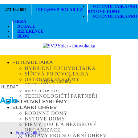
FOTOVOLTAIKA PRO
273 132 007
INFO@SVP-SOLAR.CZ
BYTOVÉ DOMY
FOTOVOLTAIKA PRO
FIRMY
DOTACE
REFERENCE
BLOG
FOTOVOLTAIKA
HYBRIDNÍ FOTOVOLTAIKA
SÍŤOVÁ FOTOVOLTAIKA
OSTROVNÍ SYSTÉMY
Vyberte stránku
SESTAVY
MONITORING
TECHNOLOGIČTÍ PARTNEŘI
Agilo
OSTROVNÍ SYSTÉMY
SOLÁRNÍ OHŘEV
RODINNÉ DOMY
BYTOVÉ DOMY
FIRMY, OBCE A NEZISKOVÉ
ORGANIZACE
Fotovoltaika
SESTAVY PRO SOLÁRNÍ OHŘEV