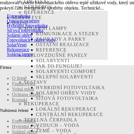
LOGITEX
realizovali systém fotovoltaického ohřevu teplé užitkové vody, který um
KERBEROS
pokrytí části energetické spotřeby objektu. Technické...
REFERENCE
Fotovoltaika
SERVIS FVE
Ostrovní systémy
DALŠÍ
Hybridní fotovoltaika
SOLÁRNÍ LAMPY
Síťová fotovoltaika
KOMUNIKACE A STEZKY
Solární ohřev
ZAHRADY A PARKY
Fotovoltaický ohřev vody
OSTATNÍ REALIZACE
SolarVenti
Rekuperace
REFERENCE
Solární lampy
TEPLOVZDUŠNÉ PANELY
SOLARVENTI
JAK TO FUNGUJE?
Firma
SOLARVENTI COMFORT
SKLEPNÍ SOLARVENTI
O firmě
SESTAVY
Financování
HYBRIDNÍ FOTOVOLTAIKA
Volná místa
SOLÁRNÍ OHŘEV VODY
Ochrana údajů
SÍŤOVÁ FOTOVOLTAIKA
Kontakt
REKUPERACE
LOKÁLNÍ REKUPERACE
Nabízená řešení
CENTRÁLNÍ REKUPERACE
TEPELNÁ ČERPADLA
Fotovoltaika
VZDUCH – VODA
Hybridní FVE
ZEMĚ – VODA
Solární ohřev