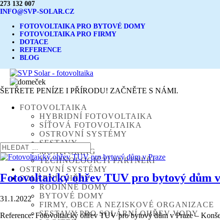
273 132 007
INFO@SVP-SOLAR.CZ
FOTOVOLTAIKA PRO BYTOVÉ DOMY
FOTOVOLTAIKA PRO FIRMY
DOTACE
REFERENCE
BLOG
ŠETŘETE PENÍZE I PŘÍRODU! ZAČNĚTE S NÁMI.
FOTOVOLTAIKA
HYBRIDNÍ FOTOVOLTAIKA
SÍŤOVÁ FOTOVOLTAIKA
OSTROVNÍ SYSTÉMY
SESTAVY
MONITORING
TECHNOLOGIČTÍ PARTNEŘI
OSTROVNÍ SYSTÉMY
Fotovoltaický ohřev TUV pro bytový dům v
SOLÁRNÍ OHŘEV
RODINNÉ DOMY
BYTOVÉ DOMY
31.1.2022
FIRMY, OBCE A NEZISKOVÉ ORGANIZACE
SESTAVY PRO SOLÁRNÍ OHŘEV VODY
Reference: Fotovoltaický ohřev TUV pro bytový dům v Praze – Konše