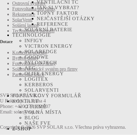
VENTILAČNÍ TČ
Ostrovní systémy
JAK SI VYBRAT?
Fotovoltaika pro firmy
TOPNÝ FAKTOR
Rekuperace
NEJČASTĚJŠÍ OTÁZKY
SolarVenti
REFERENCE
Solární lampy
SOLÁRNÍ BATERIE
Technologičtí partneři
TECHNOLOGIE
INFIGY
Dotace
VICTRON ENERGY
SOLAREDGE
Komerční objekty
GOODWE
Bytové domy
PYLONTECH
Fotovoltaika pro firmy
AEG
Solární termický systém pro firmy
OLIFE ENERGY
Partnerská sekce
LOGITEX
KERBEROS
SOLARVENTI
SVP SOLAR, S.R.O.
POPTÁVKOVÝ FORMULÁŘ
U Rakovky 31, Praha 4
KONTAKT
Phone: +420 273 132 007
O FIRMĚ
Email: solar@svp.cz
VOLNÁ MÍSTA
BLOG
NAŠE FVE
Copyright © 2026 SVP SOLAR s.r.o. Všechna práva vyhrazena.
E-SHOP