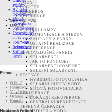
Ostrovní
VODY
systémy
LOGITEX
Hybridní
KERBEROS
fotovoltaika
REFERENCE
Síťová
SERVIS FVE
fotovoltaika
DALŠÍ
Solární ohřev
SOLÁRNÍ LAMPY
Fotovoltaický
KOMUNIKACE A STEZKY
ohřev vody
ZAHRADY A PARKY
SolarVenti
OSTATNÍ REALIZACE
Rekuperace
REFERENCE
Solární
TEPLOVZDUŠNÉ PANELY
lampy
SOLARVENTI
JAK TO FUNGUJE?
SOLARVENTI COMFORT
SKLEPNÍ SOLARVENTI
Firma
SESTAVY
HYBRIDNÍ FOTOVOLTAIKA
O firmě
SOLÁRNÍ OHŘEV VODY
Financování
SÍŤOVÁ FOTOVOLTAIKA
Volná místa
REKUPERACE
Ochrana údajů
LOKÁLNÍ REKUPERACE
Kontakt
CENTRÁLNÍ REKUPERACE
TEPELNÁ ČERPADLA
Nabízená řešení
VZDUCH – VODA