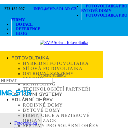
FOTOVOLTAIKA PRO
273 132 007
INFO@SVP-SOLAR.CZ
BYTOVÉ DOMY
FOTOVOLTAIKA PRO
FIRMY
DOTACE
REFERENCE
BLOG
FOTOVOLTAIKA
HYBRIDNÍ FOTOVOLTAIKA
SÍŤOVÁ FOTOVOLTAIKA
OSTROVNÍ SYSTÉMY
Vyberte stránku
SESTAVY
MONITORING
TECHNOLOGIČTÍ PARTNEŘI
IMG_5116
OSTROVNÍ SYSTÉMY
SOLÁRNÍ OHŘEV
RODINNÉ DOMY
BYTOVÉ DOMY
FIRMY, OBCE A NEZISKOVÉ
ORGANIZACE
Fotovoltaika
SESTAVY PRO SOLÁRNÍ OHŘEV