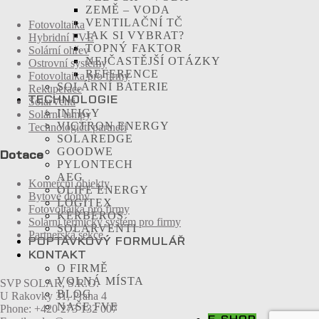
ZEMĚ – VODA
VENTILAČNÍ TČ
Fotovoltaika
JAK SI VYBRAT?
Hybridní FVE
TOPNÝ FAKTOR
Solární ohřev
NEJČASTĚJŠÍ OTÁZKY
Ostrovní systémy
REFERENCE
Fotovoltaika pro firmy
SOLÁRNÍ BATERIE
Rekuperace
TECHNOLOGIE
SolarVenti
INFIGY
Solární lampy
VICTRON ENERGY
Technologičtí partneři
SOLAREDGE
GOODWE
Dotace
PYLONTECH
AEG
Komerční objekty
OLIFE ENERGY
Bytové domy
LOGITEX
Fotovoltaika pro firmy
KERBEROS
Solární termický systém pro firmy
SOLARVENTI
Partnerská sekce
POPTÁVKOVÝ FORMULÁŘ
KONTAKT
O FIRMĚ
VOLNÁ MÍSTA
SVP SOLAR, S.R.O.
BLOG
U Rakovky 31, Praha 4
NAŠE FVE
Phone: +420 273 132 007