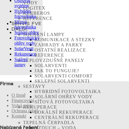
Ostrovní
VODY
systémy
LOGITEX
Hybridní
KERBEROS
fotovoltaika
REFERENCE
Síťová
SERVIS FVE
fotovoltaika
DALŠÍ
Solární ohřev
SOLÁRNÍ LAMPY
Fotovoltaický
KOMUNIKACE A STEZKY
ohřev vody
ZAHRADY A PARKY
SolarVenti
OSTATNÍ REALIZACE
Rekuperace
REFERENCE
Solární
TEPLOVZDUŠNÉ PANELY
lampy
SOLARVENTI
JAK TO FUNGUJE?
SOLARVENTI COMFORT
SKLEPNÍ SOLARVENTI
Firma
SESTAVY
HYBRIDNÍ FOTOVOLTAIKA
O firmě
SOLÁRNÍ OHŘEV VODY
Financování
SÍŤOVÁ FOTOVOLTAIKA
Volná místa
REKUPERACE
Ochrana údajů
LOKÁLNÍ REKUPERACE
Kontakt
CENTRÁLNÍ REKUPERACE
TEPELNÁ ČERPADLA
Nabízená řešení
VZDUCH – VODA