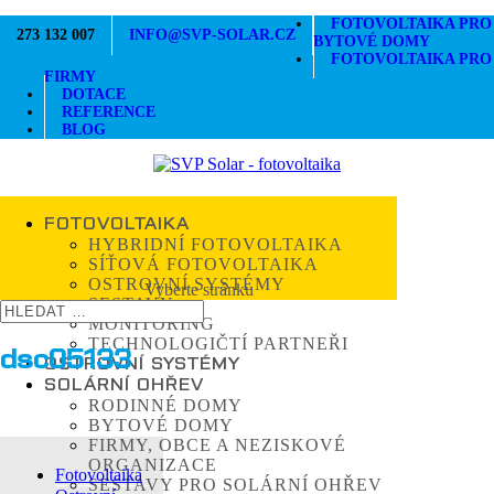
FOTOVOLTAIKA PRO
273 132 007
INFO@SVP-SOLAR.CZ
BYTOVÉ DOMY
FOTOVOLTAIKA PRO
FIRMY
DOTACE
REFERENCE
BLOG
FOTOVOLTAIKA
HYBRIDNÍ FOTOVOLTAIKA
SÍŤOVÁ FOTOVOLTAIKA
OSTROVNÍ SYSTÉMY
Vyberte stránku
SESTAVY
MONITORING
TECHNOLOGIČTÍ PARTNEŘI
dsc05133
OSTROVNÍ SYSTÉMY
SOLÁRNÍ OHŘEV
RODINNÉ DOMY
BYTOVÉ DOMY
FIRMY, OBCE A NEZISKOVÉ
ORGANIZACE
Fotovoltaika
SESTAVY PRO SOLÁRNÍ OHŘEV