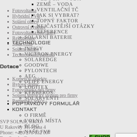
ZEMĚ – VODA
VENTILAČNÍ TČ
Fotovoltaika
JAK SI VYBRAT?
Hybridní FVE
TOPNÝ FAKTOR
Solární ohřev
NEJČASTĚJŠÍ OTÁZKY
Ostrovní systémy
REFERENCE
Fotovoltaika pro firmy
SOLÁRNÍ BATERIE
Rekuperace
TECHNOLOGIE
SolarVenti
INFIGY
Solární lampy
VICTRON ENERGY
Technologičtí partneři
SOLAREDGE
GOODWE
Dotace
PYLONTECH
AEG
Komerční objekty
OLIFE ENERGY
Bytové domy
LOGITEX
Fotovoltaika pro firmy
KERBEROS
Solární termický systém pro firmy
SOLARVENTI
Partnerská sekce
POPTÁVKOVÝ FORMULÁŘ
KONTAKT
O FIRMĚ
VOLNÁ MÍSTA
SVP SOLAR, S.R.O.
BLOG
U Rakovky 31, Praha 4
NAŠE FVE
Phone: +420 273 132 007