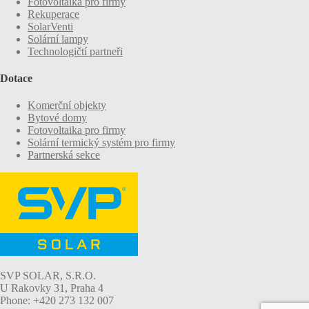
Fotovoltaika pro firmy
Rekuperace
SolarVenti
Solární lampy
Technologičtí partneři
Dotace
Komerční objekty
Bytové domy
Fotovoltaika pro firmy
Solární termický systém pro firmy
Partnerská sekce
SVP SOLAR, S.R.O.
U Rakovky 31, Praha 4
Phone: +420 273 132 007