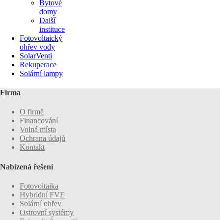
Bytové
domy
Další
instituce
Fotovoltaický
ohřev vody
SolarVenti
Rekuperace
Solární lampy
Firma
O firmě
Financování
Volná místa
Ochrana údajů
Kontakt
Nabízená řešení
Fotovoltaika
Hybridní FVE
Solární ohřev
Ostrovní systémy