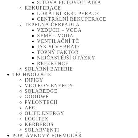
SÍŤOVÁ FOTOVOLTAIKA
REKUPERACE
LOKÁLNÍ REKUPERACE
CENTRÁLNÍ REKUPERACE
TEPELNÁ ČERPADLA
VZDUCH – VODA
ZEMĚ – VODA
VENTILAČNÍ TČ
JAK SI VYBRAT?
TOPNÝ FAKTOR
NEJČASTĚJŠÍ OTÁZKY
REFERENCE
SOLÁRNÍ BATERIE
TECHNOLOGIE
INFIGY
VICTRON ENERGY
SOLAREDGE
GOODWE
PYLONTECH
AEG
OLIFE ENERGY
LOGITEX
KERBEROS
SOLARVENTI
POPTÁVKOVÝ FORMULÁŘ