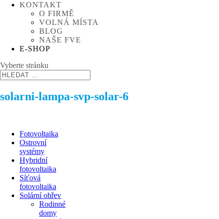
KONTAKT
O FIRMĚ
VOLNÁ MÍSTA
BLOG
NAŠE FVE
E-SHOP
Vyberte stránku
solarni-lampa-svp-solar-6
Fotovoltaika
Ostrovní
systémy
Hybridní
fotovoltaika
Síťová
fotovoltaika
Solární ohřev
Rodinné
domy