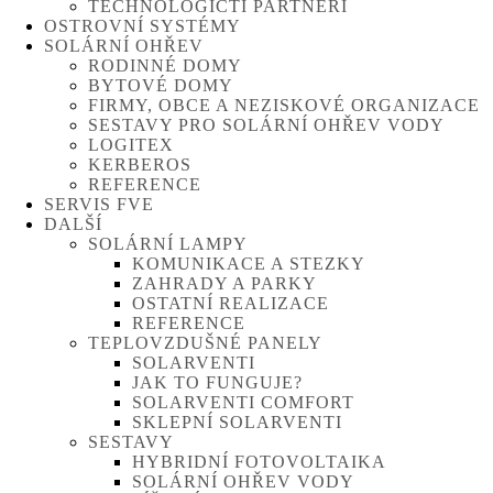
TECHNOLOGIČTÍ PARTNEŘI
OSTROVNÍ SYSTÉMY
SOLÁRNÍ OHŘEV
RODINNÉ DOMY
BYTOVÉ DOMY
FIRMY, OBCE A NEZISKOVÉ ORGANIZACE
SESTAVY PRO SOLÁRNÍ OHŘEV VODY
LOGITEX
KERBEROS
REFERENCE
SERVIS FVE
DALŠÍ
SOLÁRNÍ LAMPY
KOMUNIKACE A STEZKY
ZAHRADY A PARKY
OSTATNÍ REALIZACE
REFERENCE
TEPLOVZDUŠNÉ PANELY
SOLARVENTI
JAK TO FUNGUJE?
SOLARVENTI COMFORT
SKLEPNÍ SOLARVENTI
SESTAVY
HYBRIDNÍ FOTOVOLTAIKA
SOLÁRNÍ OHŘEV VODY