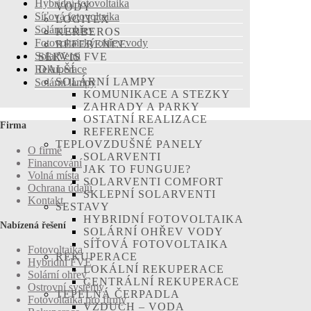
Hybridní fotovoltaika
VODY
Síťová fotovoltaika
LOGITEX
Solární ohřev
KERBEROS
Fotovoltaický ohřev vody
REFERENCE
SolarVenti
SERVIS FVE
Rekuperace
DALŠÍ
SOLÁRNÍ LAMPY
Solární lampy
KOMUNIKACE A STEZKY
ZAHRADY A PARKY
OSTATNÍ REALIZACE
Firma
REFERENCE
TEPLOVZDUŠNÉ PANELY
O firmě
SOLARVENTI
Financování
JAK TO FUNGUJE?
Volná místa
SOLARVENTI COMFORT
Ochrana údajů
SKLEPNÍ SOLARVENTI
Kontakt
SESTAVY
HYBRIDNÍ FOTOVOLTAIKA
Nabízená řešení
SOLÁRNÍ OHŘEV VODY
SÍŤOVÁ FOTOVOLTAIKA
Fotovoltaika
REKUPERACE
Hybridní FVE
LOKÁLNÍ REKUPERACE
Solární ohřev
CENTRÁLNÍ REKUPERACE
Ostrovní systémy
TEPELNÁ ČERPADLA
Fotovoltaika pro firmy
VZDUCH – VODA