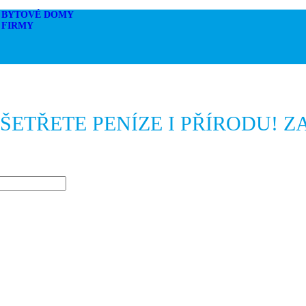
 BYTOVÉ DOMY
 FIRMY
ŠETŘETE PENÍZE I PŘÍRODU! Z