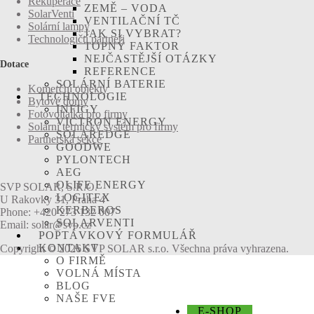
Rekuperace
ZEMĚ – VODA
SolarVenti
VENTILAČNÍ TČ
Solární lampy
JAK SI VYBRAT?
Technologičtí partneři
TOPNÝ FAKTOR
NEJČASTĚJŠÍ OTÁZKY
Dotace
REFERENCE
SOLÁRNÍ BATERIE
Komerční objekty
TECHNOLOGIE
Bytové domy
INFIGY
Fotovoltaika pro firmy
VICTRON ENERGY
Solární termický systém pro firmy
SOLAREDGE
Partnerská sekce
GOODWE
PYLONTECH
AEG
OLIFE ENERGY
SVP SOLAR, S.R.O.
LOGITEX
U Rakovky 31, Praha 4
KERBEROS
Phone: +420 273 132 007
SOLARVENTI
Email: solar@svp.cz
POPTÁVKOVÝ FORMULÁŘ
KONTAKT
Copyright © 2026 SVP SOLAR s.r.o. Všechna práva vyhrazena.
O FIRMĚ
VOLNÁ MÍSTA
BLOG
NAŠE FVE
E-SHOP