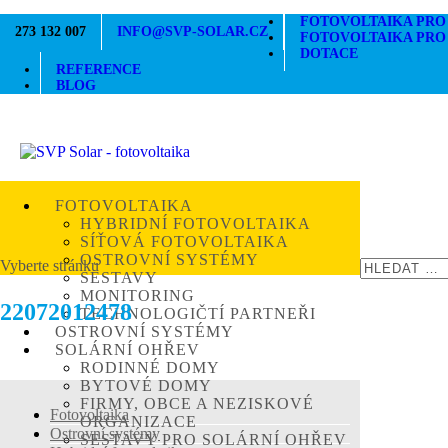
FOTOVOLTAIKA PRO
273 132 007
INFO@SVP-SOLAR.CZ
FOTOVOLTAIKA PRO
DOTACE
REFERENCE
BLOG
FOTOVOLTAIKA
HYBRIDNÍ FOTOVOLTAIKA
SÍŤOVÁ FOTOVOLTAIKA
OSTROVNÍ SYSTÉMY
Vyberte stránku
SESTAVY
MONITORING
22072012478
TECHNOLOGIČTÍ PARTNEŘI
OSTROVNÍ SYSTÉMY
SOLÁRNÍ OHŘEV
RODINNÉ DOMY
BYTOVÉ DOMY
FIRMY, OBCE A NEZISKOVÉ
Fotovoltaika
ORGANIZACE
Ostrovní systémy
SESTAVY PRO SOLÁRNÍ OHŘEV