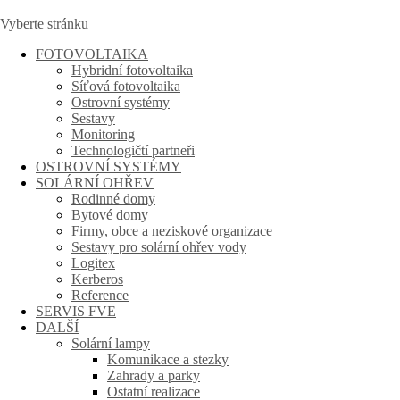
Vyberte stránku
FOTOVOLTAIKA
Hybridní fotovoltaika
Síťová fotovoltaika
Ostrovní systémy
Sestavy
Monitoring
Technologičtí partneři
OSTROVNÍ SYSTÉMY
SOLÁRNÍ OHŘEV
Rodinné domy
Bytové domy
Firmy, obce a neziskové organizace
Sestavy pro solární ohřev vody
Logitex
Kerberos
Reference
SERVIS FVE
DALŠÍ
Solární lampy
Komunikace a stezky
Zahrady a parky
Ostatní realizace