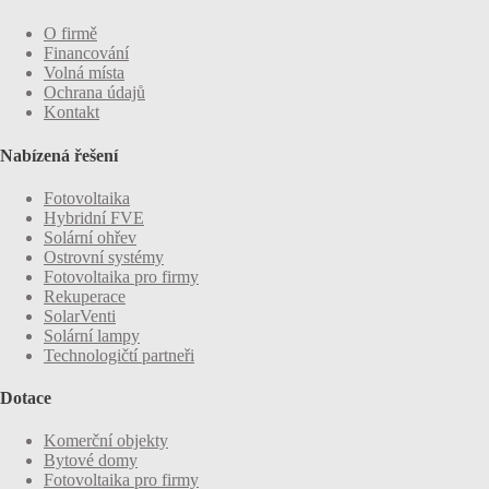
O firmě
Financování
Volná místa
Ochrana údajů
Kontakt
Nabízená řešení
Fotovoltaika
Hybridní FVE
Solární ohřev
Ostrovní systémy
Fotovoltaika pro firmy
Rekuperace
SolarVenti
Solární lampy
Technologičtí partneři
Dotace
Komerční objekty
Bytové domy
Fotovoltaika pro firmy