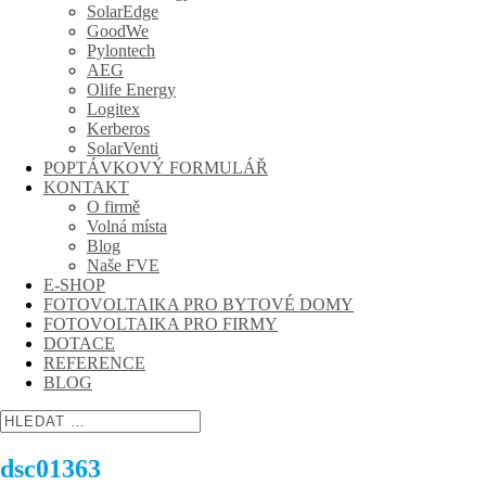
SolarEdge
GoodWe
Pylontech
AEG
Olife Energy
Logitex
Kerberos
SolarVenti
POPTÁVKOVÝ FORMULÁŘ
KONTAKT
O firmě
Volná místa
Blog
Naše FVE
E-SHOP
FOTOVOLTAIKA PRO BYTOVÉ DOMY
FOTOVOLTAIKA PRO FIRMY
DOTACE
REFERENCE
BLOG
dsc01363