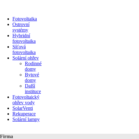
Fotovoltaika
Ostrovní
systémy
Hybridní
fotovoltaika
Síťová
fotovoltaika
Solární ohřev
Rodinné
domy
Bytové
domy
Další
instituce
Fotovoltaický
ohřev vody
SolarVenti
Rekuperace
Solární lampy
Firma