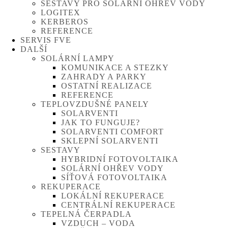
SESTAVY PRO SOLÁRNÍ OHŘEV VODY
LOGITEX
KERBEROS
REFERENCE
SERVIS FVE
DALŠÍ
SOLÁRNÍ LAMPY
KOMUNIKACE A STEZKY
ZAHRADY A PARKY
OSTATNÍ REALIZACE
REFERENCE
TEPLOVZDUŠNÉ PANELY
SOLARVENTI
JAK TO FUNGUJE?
SOLARVENTI COMFORT
SKLEPNÍ SOLARVENTI
SESTAVY
HYBRIDNÍ FOTOVOLTAIKA
SOLÁRNÍ OHŘEV VODY
SÍŤOVÁ FOTOVOLTAIKA
REKUPERACE
LOKÁLNÍ REKUPERACE
CENTRÁLNÍ REKUPERACE
TEPELNÁ ČERPADLA
VZDUCH – VODA