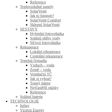
Reference
Teplovzdušné panely
SolarVenti
Jak to funguje?
SolarVenti Comfort
Sklepní SolarVenti
SESTAVY
Hybridní fotovoltaika
Solární ohřev vody
Síťová fotovoltaika
Rekuperace
Lokální rekuperace
Centrální rekuperace
Tepelná čerpadla
Vzduch – voda
Země – voda
Ventilační TČ
Jak si vybrat?
Topný faktor
Nejčastější otázky
Reference
Solární baterie
TECHNOLOGIE
Infigy
Victron Energy