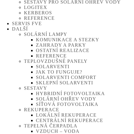
SESTAVY PRO SOLÁRNÍ OHŘEV VODY
LOGITEX
KERBEROS
REFERENCE
SERVIS FVE
DALŠÍ
SOLÁRNÍ LAMPY
KOMUNIKACE A STEZKY
ZAHRADY A PARKY
OSTATNÍ REALIZACE
REFERENCE
TEPLOVZDUŠNÉ PANELY
SOLARVENTI
JAK TO FUNGUJE?
SOLARVENTI COMFORT
SKLEPNÍ SOLARVENTI
SESTAVY
HYBRIDNÍ FOTOVOLTAIKA
SOLÁRNÍ OHŘEV VODY
SÍŤOVÁ FOTOVOLTAIKA
REKUPERACE
LOKÁLNÍ REKUPERACE
CENTRÁLNÍ REKUPERACE
TEPELNÁ ČERPADLA
VZDUCH – VODA