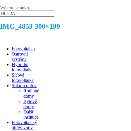
Vyberte stránku
IMG_4853-300×199
Fotovoltaika
Ostrovní
systémy
Hybridní
fotovoltaika
Síťová
fotovoltaika
Solární ohřev
Rodinné
domy
Bytové
domy
Další
instituce
Fotovoltaický
ohřev vody