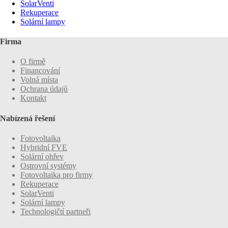
SolarVenti
Rekuperace
Solární lampy
Firma
O firmě
Financování
Volná místa
Ochrana údajů
Kontakt
Nabízená řešení
Fotovoltaika
Hybridní FVE
Solární ohřev
Ostrovní systémy
Fotovoltaika pro firmy
Rekuperace
SolarVenti
Solární lampy
Technologičtí partneři