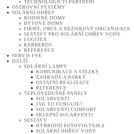
TECHNOLOGIČTÍ PARTNEŘI
OSTROVNÍ SYSTÉMY
SOLÁRNÍ OHŘEV
RODINNÉ DOMY
BYTOVÉ DOMY
FIRMY, OBCE A NEZISKOVÉ ORGANIZACE
SESTAVY PRO SOLÁRNÍ OHŘEV VODY
LOGITEX
KERBEROS
REFERENCE
SERVIS FVE
DALŠÍ
SOLÁRNÍ LAMPY
KOMUNIKACE A STEZKY
ZAHRADY A PARKY
OSTATNÍ REALIZACE
REFERENCE
TEPLOVZDUŠNÉ PANELY
SOLARVENTI
JAK TO FUNGUJE?
SOLARVENTI COMFORT
SKLEPNÍ SOLARVENTI
SESTAVY
HYBRIDNÍ FOTOVOLTAIKA
SOLÁRNÍ OHŘEV VODY