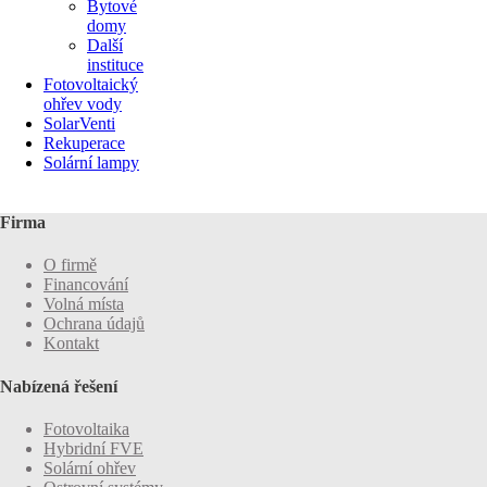
Bytové
domy
Další
instituce
Fotovoltaický
ohřev vody
SolarVenti
Rekuperace
Solární lampy
Firma
O firmě
Financování
Volná místa
Ochrana údajů
Kontakt
Nabízená řešení
Fotovoltaika
Hybridní FVE
Solární ohřev