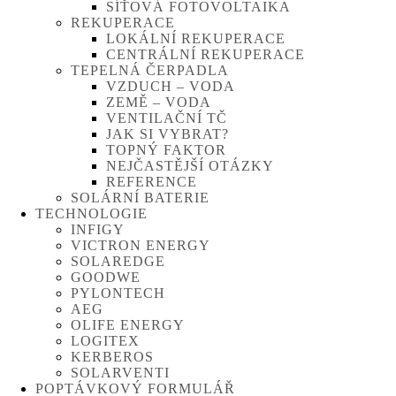
SÍŤOVÁ FOTOVOLTAIKA
REKUPERACE
LOKÁLNÍ REKUPERACE
CENTRÁLNÍ REKUPERACE
TEPELNÁ ČERPADLA
VZDUCH – VODA
ZEMĚ – VODA
VENTILAČNÍ TČ
JAK SI VYBRAT?
TOPNÝ FAKTOR
NEJČASTĚJŠÍ OTÁZKY
REFERENCE
SOLÁRNÍ BATERIE
TECHNOLOGIE
INFIGY
VICTRON ENERGY
SOLAREDGE
GOODWE
PYLONTECH
AEG
OLIFE ENERGY
LOGITEX
KERBEROS
SOLARVENTI
POPTÁVKOVÝ FORMULÁŘ