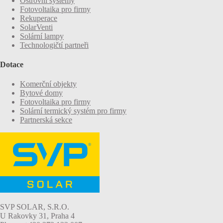
Ostrovní systémy
Fotovoltaika pro firmy
Rekuperace
SolarVenti
Solární lampy
Technologičtí partneři
Dotace
Komerční objekty
Bytové domy
Fotovoltaika pro firmy
Solární termický systém pro firmy
Partnerská sekce
SVP SOLAR, S.R.O.
U Rakovky 31, Praha 4