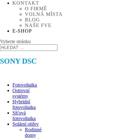
KONTAKT
O FIRMĚ
VOLNÁ MÍSTA
BLOG
NAŠE FVE
E-SHOP
Vyberte stránku
SONY DSC
Fotovoltaika
Ostrovní
systémy
Hybridní
fotovoltaika
Síťová
fotovoltaika
Solární ohřev
Rodinné
domy