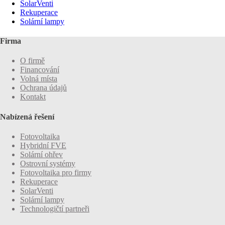
SolarVenti
Rekuperace
Solární lampy
Firma
O firmě
Financování
Volná místa
Ochrana údajů
Kontakt
Nabízená řešení
Fotovoltaika
Hybridní FVE
Solární ohřev
Ostrovní systémy
Fotovoltaika pro firmy
Rekuperace
SolarVenti
Solární lampy
Technologičtí partneři