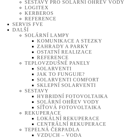
SESTAVY PRO SOLÁRNÍ OHŘEV VODY
LOGITEX
KERBEROS
REFERENCE
SERVIS FVE
DALŠÍ
SOLÁRNÍ LAMPY
KOMUNIKACE A STEZKY
ZAHRADY A PARKY
OSTATNÍ REALIZACE
REFERENCE
TEPLOVZDUŠNÉ PANELY
SOLARVENTI
JAK TO FUNGUJE?
SOLARVENTI COMFORT
SKLEPNÍ SOLARVENTI
SESTAVY
HYBRIDNÍ FOTOVOLTAIKA
SOLÁRNÍ OHŘEV VODY
SÍŤOVÁ FOTOVOLTAIKA
REKUPERACE
LOKÁLNÍ REKUPERACE
CENTRÁLNÍ REKUPERACE
TEPELNÁ ČERPADLA
VZDUCH – VODA