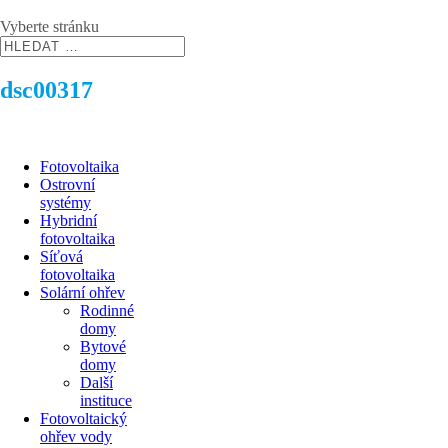
Vyberte stránku
dsc00317
Fotovoltaika
Ostrovní
systémy
Hybridní
fotovoltaika
Síťová
fotovoltaika
Solární ohřev
Rodinné
domy
Bytové
domy
Další
instituce
Fotovoltaický
ohřev vody