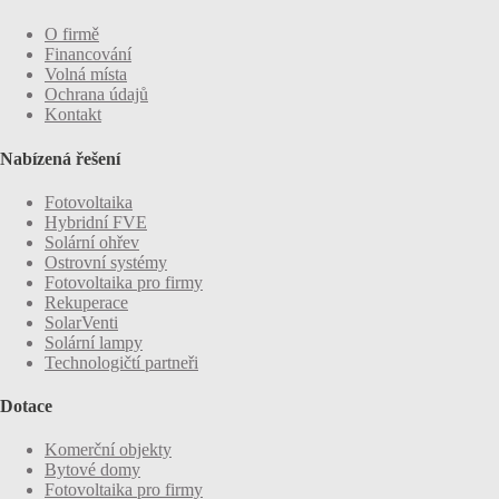
O firmě
Financování
Volná místa
Ochrana údajů
Kontakt
Nabízená řešení
Fotovoltaika
Hybridní FVE
Solární ohřev
Ostrovní systémy
Fotovoltaika pro firmy
Rekuperace
SolarVenti
Solární lampy
Technologičtí partneři
Dotace
Komerční objekty
Bytové domy
Fotovoltaika pro firmy