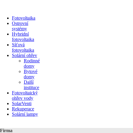
Fotovoltaika
Ostrovní
systémy
Hybridní
fotovoltaika
Síťová
fotovoltaika
Solární ohřev
Rodinné
domy
Bytové
domy
Další
instituce
Fotovoltaický
ohřev vody
SolarVenti
Rekuperace
Solární lampy
Firma