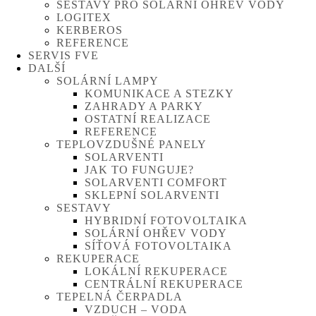
SESTAVY PRO SOLÁRNÍ OHŘEV VODY
LOGITEX
KERBEROS
REFERENCE
SERVIS FVE
DALŠÍ
SOLÁRNÍ LAMPY
KOMUNIKACE A STEZKY
ZAHRADY A PARKY
OSTATNÍ REALIZACE
REFERENCE
TEPLOVZDUŠNÉ PANELY
SOLARVENTI
JAK TO FUNGUJE?
SOLARVENTI COMFORT
SKLEPNÍ SOLARVENTI
SESTAVY
HYBRIDNÍ FOTOVOLTAIKA
SOLÁRNÍ OHŘEV VODY
SÍŤOVÁ FOTOVOLTAIKA
REKUPERACE
LOKÁLNÍ REKUPERACE
CENTRÁLNÍ REKUPERACE
TEPELNÁ ČERPADLA
VZDUCH – VODA