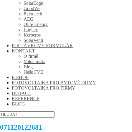
SolarEdge
GoodWe
Pylontech
AEG
Olife Energy
Logitex
Kerberos
SolarVenti
POPTÁVKOVÝ FORMULÁŘ
KONTAKT
O firmě
Volná místa
Blog
Naše FVE
E-SHOP
FOTOVOLTAIKA PRO BYTOVÉ DOMY
FOTOVOLTAIKA PRO FIRMY
DOTACE
REFERENCE
BLOG
071120122681