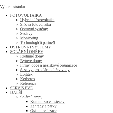
Vyberte stránku
FOTOVOLTAIKA
Hybridní fotovoltaika
Síťová fotovoltaika
Ostrovní systémy
Sestavy
Monitoring
Technologičtí partneři
OSTROVNÍ SYSTÉMY
SOLÁRNÍ OHŘEV
Rodinné domy
Bytové domy
Firmy, obce a neziskové organizace
Sestavy pro solární ohřev vody
Logitex
Kerberos
Reference
SERVIS FVE
DALŠÍ
Solární lampy
Komunikace a stezky
Zahrady a parky
Ostatní realizace