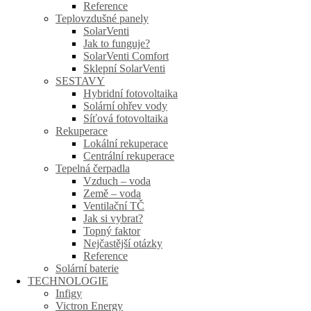
Reference
Teplovzdušné panely
SolarVenti
Jak to funguje?
SolarVenti Comfort
Sklepní SolarVenti
SESTAVY
Hybridní fotovoltaika
Solární ohřev vody
Síťová fotovoltaika
Rekuperace
Lokální rekuperace
Centrální rekuperace
Tepelná čerpadla
Vzduch – voda
Země – voda
Ventilační TČ
Jak si vybrat?
Topný faktor
Nejčastější otázky
Reference
Solární baterie
TECHNOLOGIE
Infigy
Victron Energy