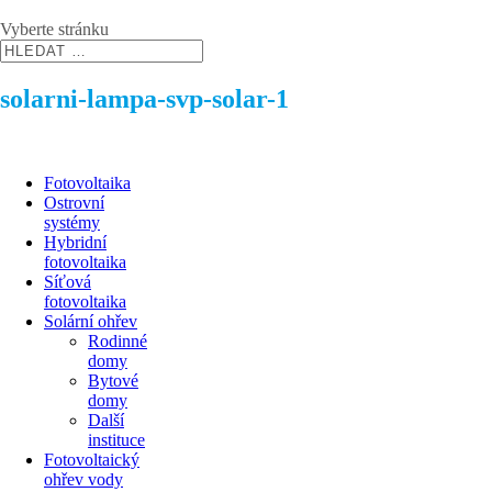
Vyberte stránku
solarni-lampa-svp-solar-1
Fotovoltaika
Ostrovní
systémy
Hybridní
fotovoltaika
Síťová
fotovoltaika
Solární ohřev
Rodinné
domy
Bytové
domy
Další
instituce
Fotovoltaický
ohřev vody