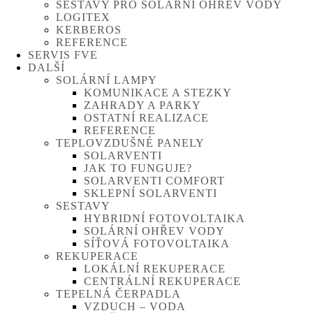
SESTAVY PRO SOLÁRNÍ OHŘEV VODY
LOGITEX
KERBEROS
REFERENCE
SERVIS FVE
DALŠÍ
SOLÁRNÍ LAMPY
KOMUNIKACE A STEZKY
ZAHRADY A PARKY
OSTATNÍ REALIZACE
REFERENCE
TEPLOVZDUŠNÉ PANELY
SOLARVENTI
JAK TO FUNGUJE?
SOLARVENTI COMFORT
SKLEPNÍ SOLARVENTI
SESTAVY
HYBRIDNÍ FOTOVOLTAIKA
SOLÁRNÍ OHŘEV VODY
SÍŤOVÁ FOTOVOLTAIKA
REKUPERACE
LOKÁLNÍ REKUPERACE
CENTRÁLNÍ REKUPERACE
TEPELNÁ ČERPADLA
VZDUCH – VODA