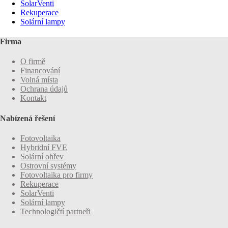
SolarVenti
Rekuperace
Solární lampy
Firma
O firmě
Financování
Volná místa
Ochrana údajů
Kontakt
Nabízená řešení
Fotovoltaika
Hybridní FVE
Solární ohřev
Ostrovní systémy
Fotovoltaika pro firmy
Rekuperace
SolarVenti
Solární lampy
Technologičtí partneři