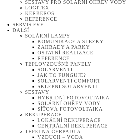
SESTAVY PRO SOLÁRNÍ OHŘEV VODY
LOGITEX
KERBEROS
REFERENCE
SERVIS FVE
DALŠÍ
SOLÁRNÍ LAMPY
KOMUNIKACE A STEZKY
ZAHRADY A PARKY
OSTATNÍ REALIZACE
REFERENCE
TEPLOVZDUŠNÉ PANELY
SOLARVENTI
JAK TO FUNGUJE?
SOLARVENTI COMFORT
SKLEPNÍ SOLARVENTI
SESTAVY
HYBRIDNÍ FOTOVOLTAIKA
SOLÁRNÍ OHŘEV VODY
SÍŤOVÁ FOTOVOLTAIKA
REKUPERACE
LOKÁLNÍ REKUPERACE
CENTRÁLNÍ REKUPERACE
TEPELNÁ ČERPADLA
VZDUCH – VODA