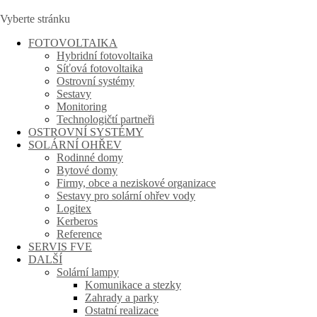
Vyberte stránku
FOTOVOLTAIKA
Hybridní fotovoltaika
Síťová fotovoltaika
Ostrovní systémy
Sestavy
Monitoring
Technologičtí partneři
OSTROVNÍ SYSTÉMY
SOLÁRNÍ OHŘEV
Rodinné domy
Bytové domy
Firmy, obce a neziskové organizace
Sestavy pro solární ohřev vody
Logitex
Kerberos
Reference
SERVIS FVE
DALŠÍ
Solární lampy
Komunikace a stezky
Zahrady a parky
Ostatní realizace