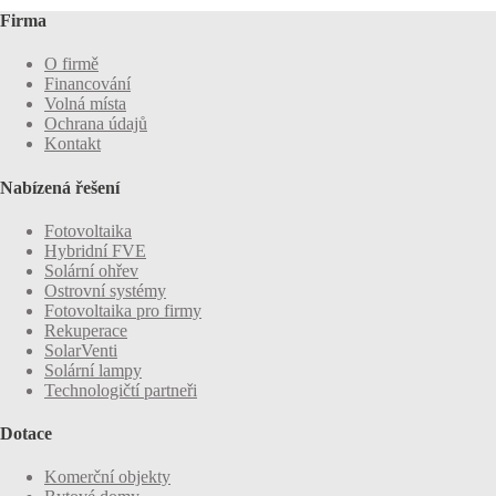
Firma
O firmě
Financování
Volná místa
Ochrana údajů
Kontakt
Nabízená řešení
Fotovoltaika
Hybridní FVE
Solární ohřev
Ostrovní systémy
Fotovoltaika pro firmy
Rekuperace
SolarVenti
Solární lampy
Technologičtí partneři
Dotace
Komerční objekty