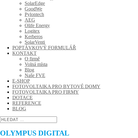
SolarEdge
GoodWe
Pylontech
AEG
Olife Energy
Logitex
Kerberos
SolarVenti
POPTÁVKOVÝ FORMULÁŘ
KONTAKT
O firmě
Volná místa
Blog
Naše FVE
E-SHOP
FOTOVOLTAIKA PRO BYTOVÉ DOMY
FOTOVOLTAIKA PRO FIRMY
DOTACE
REFERENCE
BLOG
OLYMPUS DIGITAL