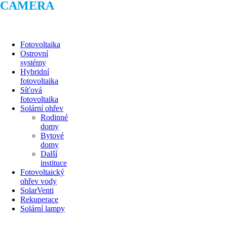
CAMERA
Fotovoltaika
Ostrovní
systémy
Hybridní
fotovoltaika
Síťová
fotovoltaika
Solární ohřev
Rodinné
domy
Bytové
domy
Další
instituce
Fotovoltaický
ohřev vody
SolarVenti
Rekuperace
Solární lampy