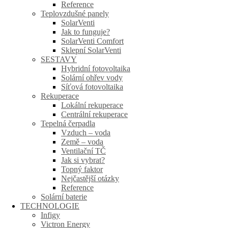
Reference
Teplovzdušné panely
SolarVenti
Jak to funguje?
SolarVenti Comfort
Sklepní SolarVenti
SESTAVY
Hybridní fotovoltaika
Solární ohřev vody
Síťová fotovoltaika
Rekuperace
Lokální rekuperace
Centrální rekuperace
Tepelná čerpadla
Vzduch – voda
Země – voda
Ventilační TČ
Jak si vybrat?
Topný faktor
Nejčastější otázky
Reference
Solární baterie
TECHNOLOGIE
Infigy
Victron Energy