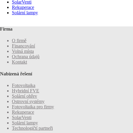
SolarVenti
Rekuperace
Solární lampy
Firma
O firmě
Financování
Volná místa
Ochrana údajů
Kontakt
Nabízená řešení
Fotovoltaika
Hybridní FVE
Solární ohřev
Ostrovní systémy
Fotovoltaika pro firmy
Rekuperace
SolarVenti
Solární lampy
Technologičtí partneři