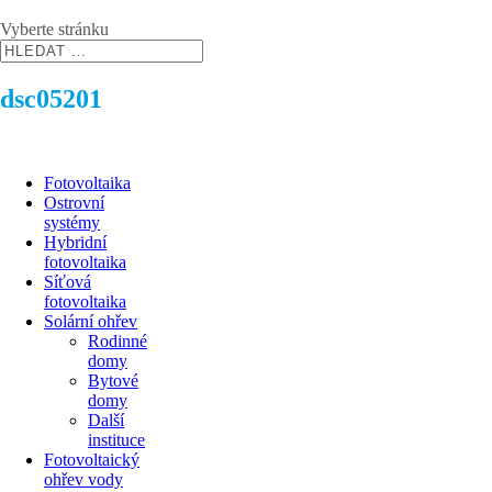
Vyberte stránku
dsc05201
Fotovoltaika
Ostrovní
systémy
Hybridní
fotovoltaika
Síťová
fotovoltaika
Solární ohřev
Rodinné
domy
Bytové
domy
Další
instituce
Fotovoltaický
ohřev vody