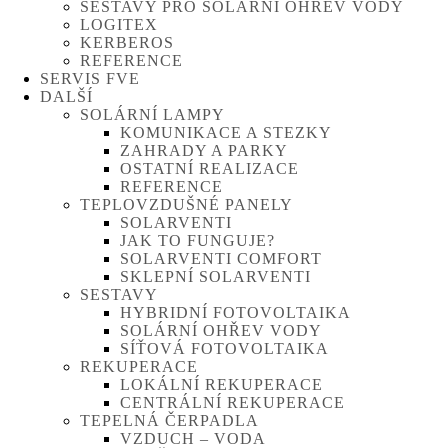
SESTAVY PRO SOLÁRNÍ OHŘEV VODY
LOGITEX
KERBEROS
REFERENCE
SERVIS FVE
DALŠÍ
SOLÁRNÍ LAMPY
KOMUNIKACE A STEZKY
ZAHRADY A PARKY
OSTATNÍ REALIZACE
REFERENCE
TEPLOVZDUŠNÉ PANELY
SOLARVENTI
JAK TO FUNGUJE?
SOLARVENTI COMFORT
SKLEPNÍ SOLARVENTI
SESTAVY
HYBRIDNÍ FOTOVOLTAIKA
SOLÁRNÍ OHŘEV VODY
SÍŤOVÁ FOTOVOLTAIKA
REKUPERACE
LOKÁLNÍ REKUPERACE
CENTRÁLNÍ REKUPERACE
TEPELNÁ ČERPADLA
VZDUCH – VODA