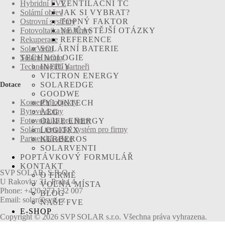
VENTILAČNÍ TČ
Hybridní FVE
JAK SI VYBRAT?
Solární ohřev
TOPNÝ FAKTOR
Ostrovní systémy
NEJČASTĚJŠÍ OTÁZKY
Fotovoltaika pro firmy
REFERENCE
Rekuperace
SOLÁRNÍ BATERIE
SolarVenti
TECHNOLOGIE
Solární lampy
INFIGY
Technologičtí partneři
VICTRON ENERGY
SOLAREDGE
Dotace
GOODWE
Komerční objekty
PYLONTECH
Bytové domy
AEG
Fotovoltaika pro firmy
OLIFE ENERGY
Solární termický systém pro firmy
LOGITEX
Partnerská sekce
KERBEROS
SOLARVENTI
POPTÁVKOVÝ FORMULÁŘ
KONTAKT
SVP SOLAR, S.R.O.
O FIRMĚ
U Rakovky 31, Praha 4
VOLNÁ MÍSTA
Phone: +420 273 132 007
BLOG
Email: solar@svp.cz
NAŠE FVE
E-SHOP
Copyright © 2026 SVP SOLAR s.r.o. Všechna práva vyhrazena.