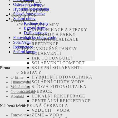
LOGITEX
Ostrovní systémy
KERBEROS
Hybridní fotovoltaika
REFERENCE
Síťová fotovoltaika
SERVIS FVE
Solární ohřev
DALŠÍ
Rodinné domy
SOLÁRNÍ LAMPY
Bytové domy
KOMUNIKACE A STEZKY
Další instituce
ZAHRADY A PARKY
Fotovoltaický ohřev vody
OSTATNÍ REALIZACE
SolarVenti
REFERENCE
Rekuperace
TEPLOVZDUŠNÉ PANELY
Solární lampy
SOLARVENTI
JAK TO FUNGUJE?
SOLARVENTI COMFORT
SKLEPNÍ SOLARVENTI
Firma
SESTAVY
HYBRIDNÍ FOTOVOLTAIKA
O firmě
SOLÁRNÍ OHŘEV VODY
Financování
SÍŤOVÁ FOTOVOLTAIKA
Volná místa
REKUPERACE
Ochrana údajů
LOKÁLNÍ REKUPERACE
Kontakt
CENTRÁLNÍ REKUPERACE
TEPELNÁ ČERPADLA
Nabízená řešení
VZDUCH – VODA
ZEMĚ – VODA
Fotovoltaika