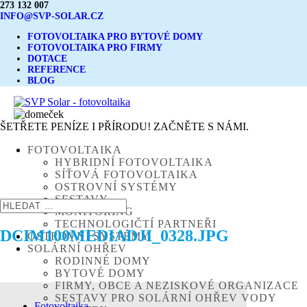
273 132 007
INFO@SVP-SOLAR.CZ
FOTOVOLTAIKA PRO BYTOVÉ DOMY
FOTOVOLTAIKA PRO FIRMY
DOTACE
REFERENCE
BLOG
ŠETŘETE PENÍZE I PŘÍRODU! ZAČNĚTE S NÁMI.
FOTOVOLTAIKA
HYBRIDNÍ FOTOVOLTAIKA
SÍŤOVÁ FOTOVOLTAIKA
OSTROVNÍ SYSTÉMY
SESTAVY
MONITORING
TECHNOLOGIČTÍ PARTNEŘI
DCIM100MEDIADJI_0328.JPG
OSTROVNÍ SYSTÉMY
SOLÁRNÍ OHŘEV
RODINNÉ DOMY
BYTOVÉ DOMY
FIRMY, OBCE A NEZISKOVÉ ORGANIZACE
SESTAVY PRO SOLÁRNÍ OHŘEV VODY
Fotovoltaika