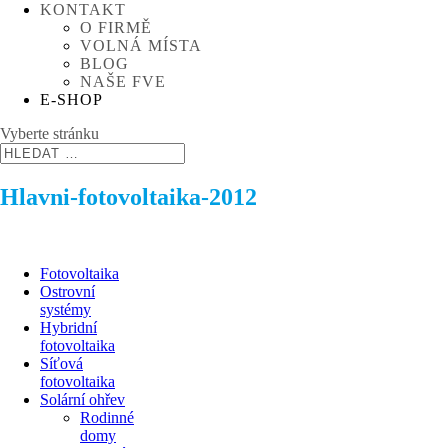
KONTAKT
O FIRMĚ
VOLNÁ MÍSTA
BLOG
NAŠE FVE
E-SHOP
Vyberte stránku
Hlavni-fotovoltaika-2012
Fotovoltaika
Ostrovní
systémy
Hybridní
fotovoltaika
Síťová
fotovoltaika
Solární ohřev
Rodinné
domy