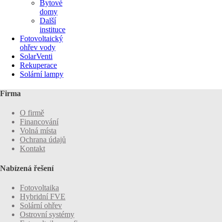
Bytové
domy
Další
instituce
Fotovoltaický
ohřev vody
SolarVenti
Rekuperace
Solární lampy
Firma
O firmě
Financování
Volná místa
Ochrana údajů
Kontakt
Nabízená řešení
Fotovoltaika
Hybridní FVE
Solární ohřev
Ostrovní systémy