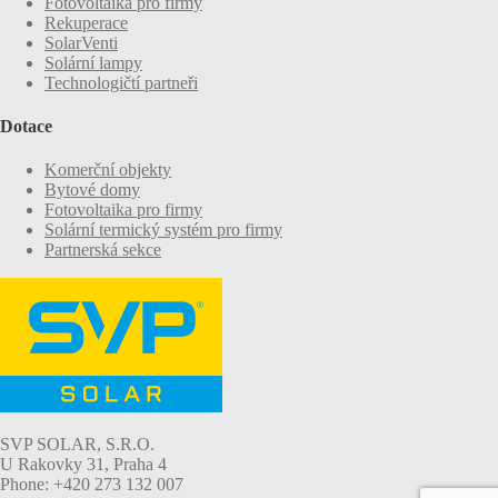
Fotovoltaika pro firmy
Rekuperace
SolarVenti
Solární lampy
Technologičtí partneři
Dotace
Komerční objekty
Bytové domy
Fotovoltaika pro firmy
Solární termický systém pro firmy
Partnerská sekce
SVP SOLAR, S.R.O.
U Rakovky 31, Praha 4
Phone: +420 273 132 007