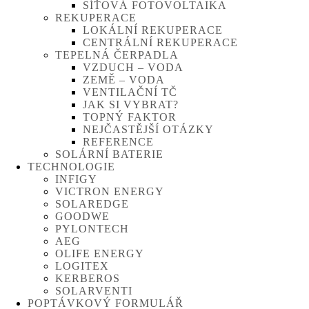
SÍŤOVÁ FOTOVOLTAIKA
REKUPERACE
LOKÁLNÍ REKUPERACE
CENTRÁLNÍ REKUPERACE
TEPELNÁ ČERPADLA
VZDUCH – VODA
ZEMĚ – VODA
VENTILAČNÍ TČ
JAK SI VYBRAT?
TOPNÝ FAKTOR
NEJČASTĚJŠÍ OTÁZKY
REFERENCE
SOLÁRNÍ BATERIE
TECHNOLOGIE
INFIGY
VICTRON ENERGY
SOLAREDGE
GOODWE
PYLONTECH
AEG
OLIFE ENERGY
LOGITEX
KERBEROS
SOLARVENTI
POPTÁVKOVÝ FORMULÁŘ