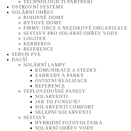
TECHNOLOGIČTÍ PARTNEŘI
OSTROVNÍ SYSTÉMY
SOLÁRNÍ OHŘEV
RODINNÉ DOMY
BYTOVÉ DOMY
FIRMY, OBCE A NEZISKOVÉ ORGANIZACE
SESTAVY PRO SOLÁRNÍ OHŘEV VODY
LOGITEX
KERBEROS
REFERENCE
SERVIS FVE
DALŠÍ
SOLÁRNÍ LAMPY
KOMUNIKACE A STEZKY
ZAHRADY A PARKY
OSTATNÍ REALIZACE
REFERENCE
TEPLOVZDUŠNÉ PANELY
SOLARVENTI
JAK TO FUNGUJE?
SOLARVENTI COMFORT
SKLEPNÍ SOLARVENTI
SESTAVY
HYBRIDNÍ FOTOVOLTAIKA
SOLÁRNÍ OHŘEV VODY