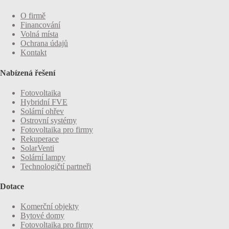
O firmě
Financování
Volná místa
Ochrana údajů
Kontakt
Nabízená řešení
Fotovoltaika
Hybridní FVE
Solární ohřev
Ostrovní systémy
Fotovoltaika pro firmy
Rekuperace
SolarVenti
Solární lampy
Technologičtí partneři
Dotace
Komerční objekty
Bytové domy
Fotovoltaika pro firmy