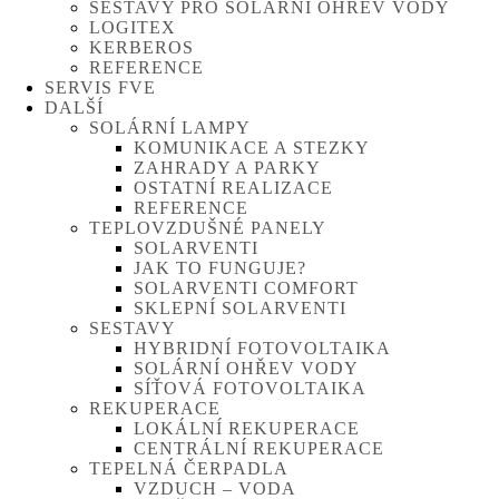
SESTAVY PRO SOLÁRNÍ OHŘEV VODY
LOGITEX
KERBEROS
REFERENCE
SERVIS FVE
DALŠÍ
SOLÁRNÍ LAMPY
KOMUNIKACE A STEZKY
ZAHRADY A PARKY
OSTATNÍ REALIZACE
REFERENCE
TEPLOVZDUŠNÉ PANELY
SOLARVENTI
JAK TO FUNGUJE?
SOLARVENTI COMFORT
SKLEPNÍ SOLARVENTI
SESTAVY
HYBRIDNÍ FOTOVOLTAIKA
SOLÁRNÍ OHŘEV VODY
SÍŤOVÁ FOTOVOLTAIKA
REKUPERACE
LOKÁLNÍ REKUPERACE
CENTRÁLNÍ REKUPERACE
TEPELNÁ ČERPADLA
VZDUCH – VODA