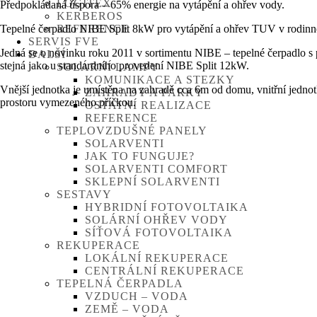
LOGITEX
Předpokládaná úspora – 65% energie na vytápění a ohřev vody.
KERBEROS
Tepelné čerpadlo NIBE Split 8kW pro vytápění a ohřev TUV v rodin
REFERENCE
SERVIS FVE
Jedná se o novinku roku 2011 v sortimentu NIBE – tepelné čerpadlo
DALŠÍ
stejná jako u standardního provedení NIBE Split 12kW.
SOLÁRNÍ LAMPY
KOMUNIKACE A STEZKY
Vnější jednotka je umístěna na zahradě cca 6m od domu, vnitřní jedno
ZAHRADY A PARKY
prostoru vymezeného příčkou.
OSTATNÍ REALIZACE
REFERENCE
TEPLOVZDUŠNÉ PANELY
SOLARVENTI
JAK TO FUNGUJE?
SOLARVENTI COMFORT
SKLEPNÍ SOLARVENTI
SESTAVY
HYBRIDNÍ FOTOVOLTAIKA
SOLÁRNÍ OHŘEV VODY
SÍŤOVÁ FOTOVOLTAIKA
REKUPERACE
LOKÁLNÍ REKUPERACE
CENTRÁLNÍ REKUPERACE
TEPELNÁ ČERPADLA
VZDUCH – VODA
ZEMĚ – VODA