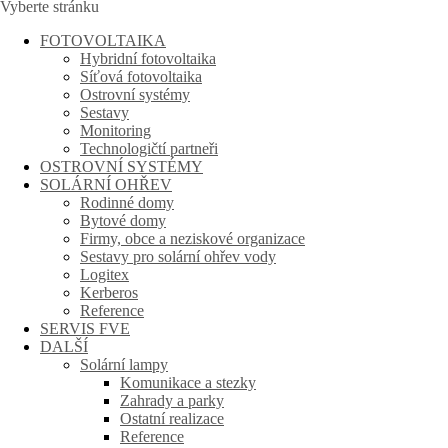
Vyberte stránku
FOTOVOLTAIKA
Hybridní fotovoltaika
Síťová fotovoltaika
Ostrovní systémy
Sestavy
Monitoring
Technologičtí partneři
OSTROVNÍ SYSTÉMY
SOLÁRNÍ OHŘEV
Rodinné domy
Bytové domy
Firmy, obce a neziskové organizace
Sestavy pro solární ohřev vody
Logitex
Kerberos
Reference
SERVIS FVE
DALŠÍ
Solární lampy
Komunikace a stezky
Zahrady a parky
Ostatní realizace
Reference