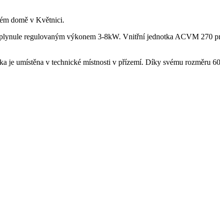
ném domě v Květnici.
 s plynule regulovaným výkonem 3-8kW. Vnitřní jednotka ACVM 270 p
tka je umístěna v technické místnosti v přízemí. Díky svému rozměru 6