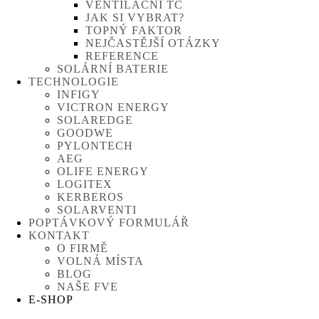
VENTILAČNÍ TČ
JAK SI VYBRAT?
TOPNÝ FAKTOR
NEJČASTĚJŠÍ OTÁZKY
REFERENCE
SOLÁRNÍ BATERIE
TECHNOLOGIE
INFIGY
VICTRON ENERGY
SOLAREDGE
GOODWE
PYLONTECH
AEG
OLIFE ENERGY
LOGITEX
KERBEROS
SOLARVENTI
POPTÁVKOVÝ FORMULÁŘ
KONTAKT
O FIRMĚ
VOLNÁ MÍSTA
BLOG
NAŠE FVE
E-SHOP