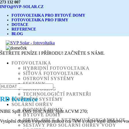
273 132 007
INFO@SVP-SOLAR.CZ
FOTOVOLTAIKA PRO BYTOVÉ DOMY
FOTOVOLTAIKA PRO FIRMY
DOTACE
REFERENCE
BLOG
ŠETŘETE PENÍZE I PŘÍRODU! ZAČNĚTE S NÁMI.
FOTOVOLTAIKA
HYBRIDNÍ FOTOVOLTAIKA
SÍŤOVÁ FOTOVOLTAIKA
OSTROVNÍ SYSTÉMY
SESTAVY
MONITORING
TECHNOLOGIČTÍ PARTNEŘI
RD Květnice
OSTROVNÍ SYSTÉMY
SOLÁRNÍ OHŘEV
RODINNÉ DOMY
NIBE Split AMS 10-8; NIBE Split ACVM 270;
BYTOVÉ DOMY
FIRMY, OBCE A NEZISKOVÉ ORGANIZACE
Vytápění objektu s tepelnou ztrátou cca 7kW a ohřev teplé užitkové vo
SESTAVY PRO SOLÁRNÍ OHŘEV VODY