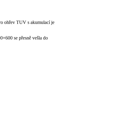
ro ohřev TUV s akumulací je
00×600 se přesně vešla do