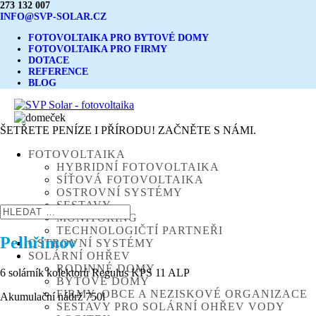
273 132 007
INFO@SVP-SOLAR.CZ
FOTOVOLTAIKA PRO BYTOVÉ DOMY
FOTOVOLTAIKA PRO FIRMY
DOTACE
REFERENCE
BLOG
ŠETŘETE PENÍZE I PŘÍRODU! ZAČNĚTE S NÁMI.
FOTOVOLTAIKA
HYBRIDNÍ FOTOVOLTAIKA
SÍŤOVÁ FOTOVOLTAIKA
OSTROVNÍ SYSTÉMY
SESTAVY
MONITORING
TECHNOLOGIČTÍ PARTNEŘI
Pelhřimov
OSTROVNÍ SYSTÉMY
SOLÁRNÍ OHŘEV
RODINNÉ DOMY
6 solárník kolektorů Regulus KPS 11 ALP
BYTOVÉ DOMY
FIRMY, OBCE A NEZISKOVÉ ORGANIZACE
Akumulační nádrž 750l
SESTAVY PRO SOLÁRNÍ OHŘEV VODY