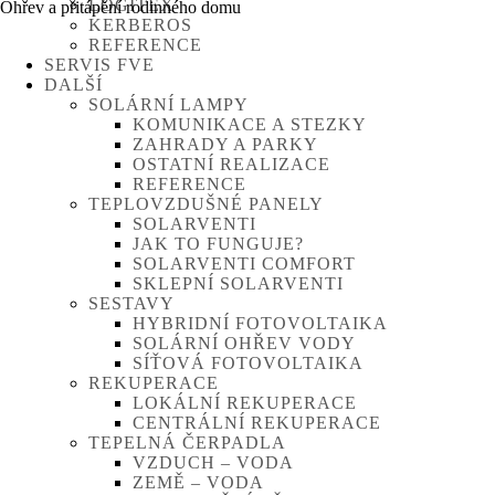
LOGITEX
Ohřev a přitápění rodinného domu
KERBEROS
REFERENCE
SERVIS FVE
DALŠÍ
SOLÁRNÍ LAMPY
KOMUNIKACE A STEZKY
ZAHRADY A PARKY
OSTATNÍ REALIZACE
REFERENCE
TEPLOVZDUŠNÉ PANELY
SOLARVENTI
JAK TO FUNGUJE?
SOLARVENTI COMFORT
SKLEPNÍ SOLARVENTI
SESTAVY
HYBRIDNÍ FOTOVOLTAIKA
SOLÁRNÍ OHŘEV VODY
SÍŤOVÁ FOTOVOLTAIKA
REKUPERACE
LOKÁLNÍ REKUPERACE
CENTRÁLNÍ REKUPERACE
TEPELNÁ ČERPADLA
VZDUCH – VODA
ZEMĚ – VODA