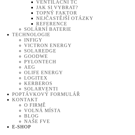
VENTILAČNÍ TČ
JAK SI VYBRAT?
TOPNÝ FAKTOR
NEJČASTĚJŠÍ OTÁZKY
REFERENCE
SOLÁRNÍ BATERIE
TECHNOLOGIE
INFIGY
VICTRON ENERGY
SOLAREDGE
GOODWE
PYLONTECH
AEG
OLIFE ENERGY
LOGITEX
KERBEROS
SOLARVENTI
POPTÁVKOVÝ FORMULÁŘ
KONTAKT
O FIRMĚ
VOLNÁ MÍSTA
BLOG
NAŠE FVE
E-SHOP