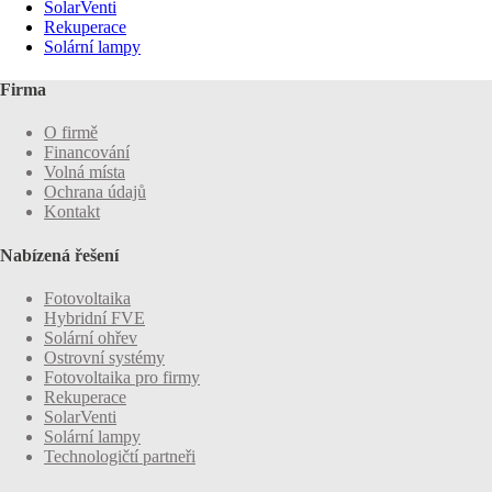
SolarVenti
Rekuperace
Solární lampy
Firma
O firmě
Financování
Volná místa
Ochrana údajů
Kontakt
Nabízená řešení
Fotovoltaika
Hybridní FVE
Solární ohřev
Ostrovní systémy
Fotovoltaika pro firmy
Rekuperace
SolarVenti
Solární lampy
Technologičtí partneři