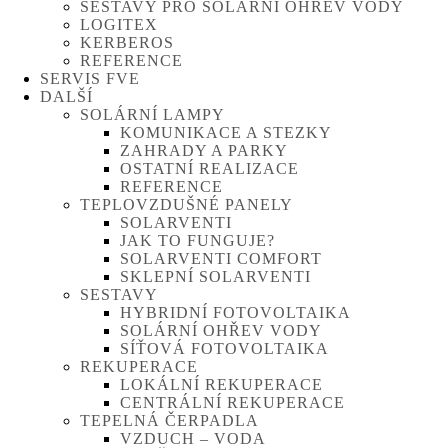
SESTAVY PRO SOLÁRNÍ OHŘEV VODY
LOGITEX
KERBEROS
REFERENCE
SERVIS FVE
DALŠÍ
SOLÁRNÍ LAMPY
KOMUNIKACE A STEZKY
ZAHRADY A PARKY
OSTATNÍ REALIZACE
REFERENCE
TEPLOVZDUŠNÉ PANELY
SOLARVENTI
JAK TO FUNGUJE?
SOLARVENTI COMFORT
SKLEPNÍ SOLARVENTI
SESTAVY
HYBRIDNÍ FOTOVOLTAIKA
SOLÁRNÍ OHŘEV VODY
SÍŤOVÁ FOTOVOLTAIKA
REKUPERACE
LOKÁLNÍ REKUPERACE
CENTRÁLNÍ REKUPERACE
TEPELNÁ ČERPADLA
VZDUCH – VODA