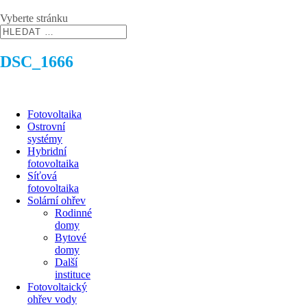
Vyberte stránku
DSC_1666
Fotovoltaika
Ostrovní
systémy
Hybridní
fotovoltaika
Síťová
fotovoltaika
Solární ohřev
Rodinné
domy
Bytové
domy
Další
instituce
Fotovoltaický
ohřev vody